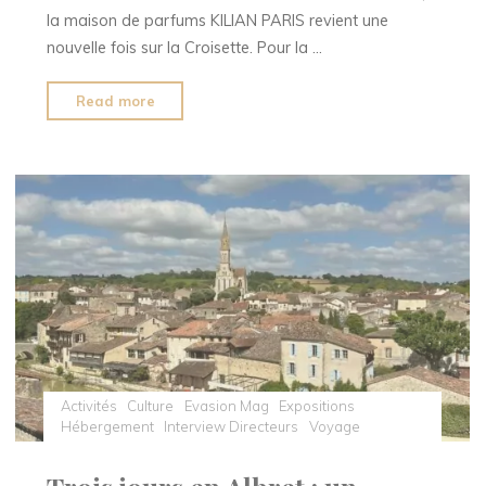
la maison de parfums KILIAN PARIS revient une
nouvelle fois sur la Croisette. Pour la …
"KILIAN
Read more
PARIS
fait
son
grand
retour
au
Festival
de
Cannes"
Activités
Culture
Evasion Mag
Expositions
Hébergement
Interview Directeurs
Voyage