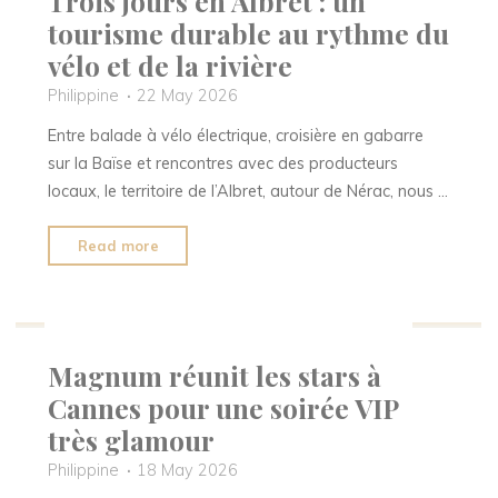
Trois jours en Albret : un
tourisme durable au rythme du
vélo et de la rivière
Philippine
22 May 2026
Entre balade à vélo électrique, croisière en gabarre
sur la Baïse et rencontres avec des producteurs
locaux, le territoire de l’Albret, autour de Nérac, nous …
"Trois
Read more
jours
en
Beauté
Elegance Mag
Mode
People
Saveurs
Albret
:
Magnum réunit les stars à
un
Cannes pour une soirée VIP
tourisme
très glamour
durable
au
Philippine
18 May 2026
rythme