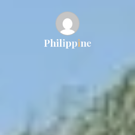
P
h
i
l
i
p
p
i
n
e