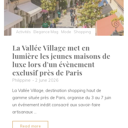
galerie
immersive
à
Paris"
Activités
Elegance Mag
Mode
Shopping
La Vallée Village met en
lumière les jeunes maisons de
luxe lors d’un évènement
exclusif près de Paris
Philippine
2 June 2026
La Vallée Village, destination shopping haut de
gamme située près de Paris, organise du 3 au 7 juin
un événement inédit consacré aux savoir-faire
artisanaux …
"La
Read more