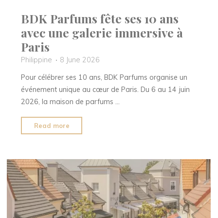
BDK Parfums fête ses 10 ans
avec une galerie immersive à
Paris
Philippine
8 June 2026
Pour célébrer ses 10 ans, BDK Parfums organise un
événement unique au cœur de Paris. Du 6 au 14 juin
2026, la maison de parfums …
"BDK
Read more
Parfums
fête
ses
10
ans
avec
une