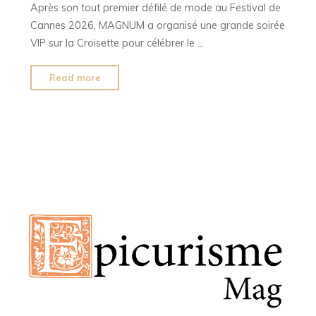
Après son tout premier défilé de mode au Festival de
du
Cannes 2026, MAGNUM a organisé une grande soirée
vélo
VIP sur la Croisette pour célébrer le …
et
de
"Magnum
Read more
la
réunit
rivière"
les
stars
à
Cannes
pour
une
soirée
VIP
très
glamour"