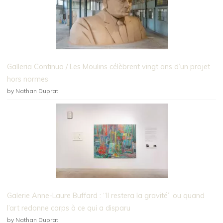
Galleria Continua / Les Moulins célèbrent vingt ans d’un projet
hors normes
by Nathan Duprat
Galerie Anne-Laure Buffard : “Il restera la gravité” ou quand
l’art redonne corps à ce qui a disparu
by Nathan Duprat