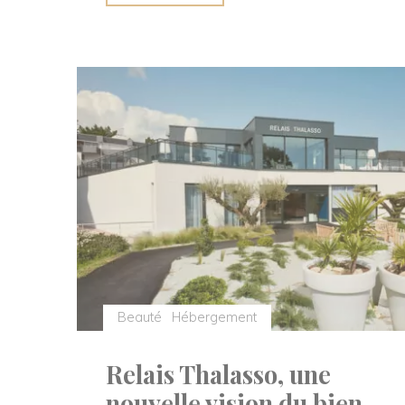
au
Printemps
Haussmann"
Beauté
Hébergement
Relais Thalasso, une
nouvelle vision du bien-