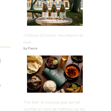
Château d’Esclans, l’excellence du
rosé
by Pierre
u
à
The Bell : le nouveau pub qui fait
souffler un vent de fraîcheur sur les