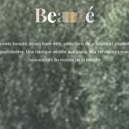
B
e
a
u
t
é
eils beauté, rituels bien-être, sélections de produits et inspira
 quotidienne. Une rubrique dédiée aux soins, aux tendances maq
nouveautés du monde de la beauté