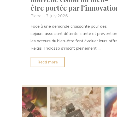
être portée par l’innovatio
Pierre
7 July 2026
Face à une demande croissante pour des
séjours associant détente, santé et prévention
les acteurs du bien-être font évoluer leurs offr
Relais Thalasso s’inscrit pleinement …
"Relais
Read more
Thalasso,
une
nouvelle
vision
du
bien-
être