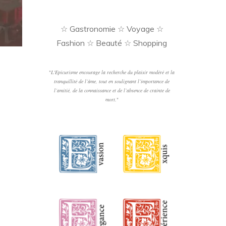
☆ Gastronomie ☆ Voyage ☆
Fashion ☆ Beauté ☆ Shopping
"
L'Epicurisme encourage la recherche du plaisir modéré et la
tranquillité de l’âme, tout en soulignant l’importance de
l’amitié, de la connaissance et de l’absence de crainte de
mort.
"