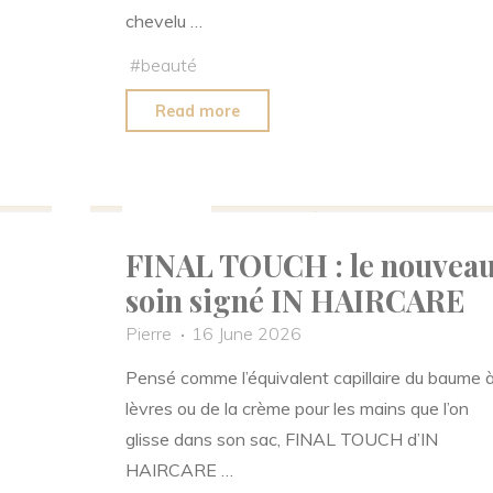
chevelu …
#
beauté
"Hair
Read more
Therapy
:
Beauté
quand
Clarins
FINAL TOUCH : le nouvea
applique
soin signé IN HAIRCARE
les
codes
Pierre
16 June 2026
du
Pensé comme l’équivalent capillaire du baume 
skincare
lèvres ou de la crème pour les mains que l’on
aux
glisse dans son sac, FINAL TOUCH d’IN
cheveux"
HAIRCARE …