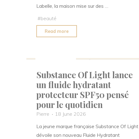
Labelle, la maison mise sur des …
#
beauté
"Blone
Read more
Haute
Parfumerie
Beauté
Santé
dévoile
cinq
Substance Of Light lance
fragrances
un fluide hydratant
pensées
comme
protecteur SPF50 pensé
des
pour le quotidien
portraits
Pierre
18 June 2026
émotionnels"
La jeune marque française Substance Of Light
dévoile son nouveau Fluide Hydratant