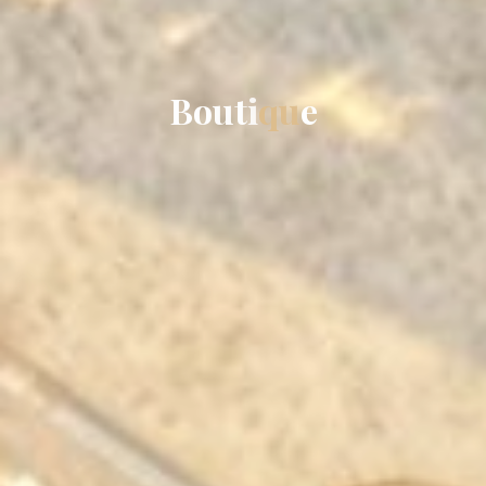
B
o
u
t
i
q
u
e