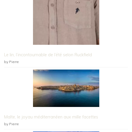
Le lin, l’incontournable de l’été selon Ruckfield
by Pierre
Malte, le joyau méditerranéen aux mille facettes
by Pierre