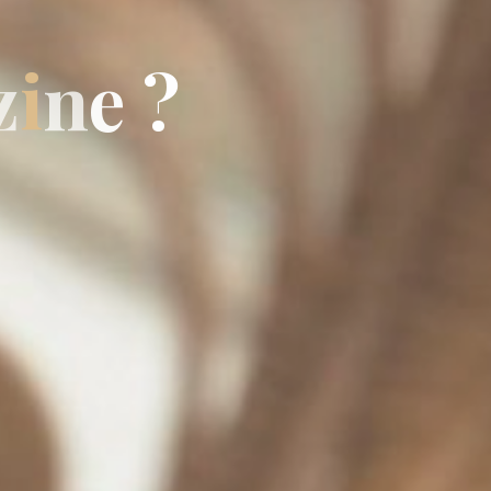
z
i
n
e
?