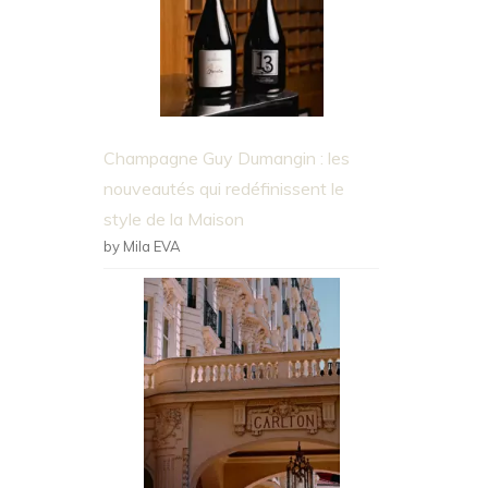
Champagne Guy Dumangin : les
nouveautés qui redéfinissent le
style de la Maison
by Mila EVA