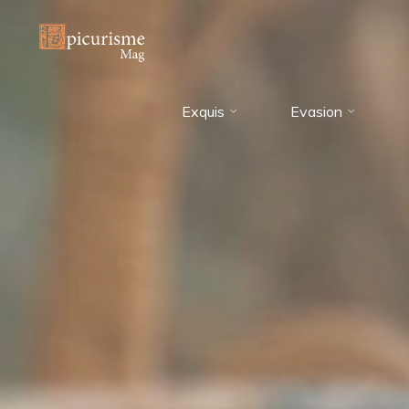
Skip
to
content
Exquis
Evasion