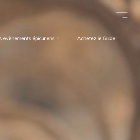
s évènements épicuriens
Achetez le Guide !