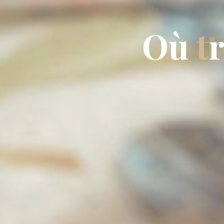
O
ù
t