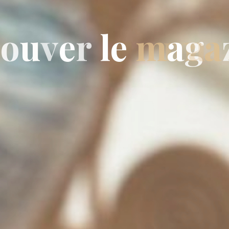
r
o
u
v
e
r
l
e
m
a
g
a