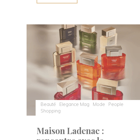
à
l’Hospitalet
2026
:
Sting,
Jean-
Louis
Aubert
et
Deluxe
au
cœur
Beauté
Elegance Mag
Mode
People
des
Shopping
vignes"
Maison Ladenac :