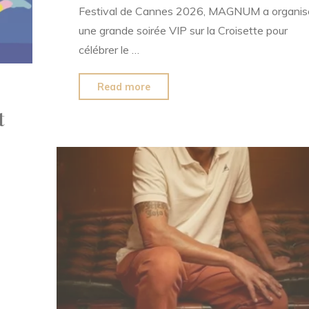
Festival de Cannes 2026, MAGNUM a organis
une grande soirée VIP sur la Croisette pour
célébrer le …
"Magnum
Read more
réunit
t
les
stars
à
Cannes
pour
une
soirée
VIP
très
glamour"