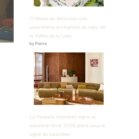
Château de Beauvois, une
parenthèse enchantée au cœur de
la Vallée de la Loire
by Pierre
La Redoute Intérieurs signe un
automne-hiver 2026 placé sous le
signe du caractère