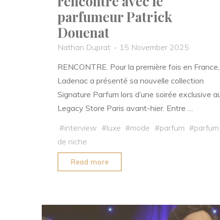
rencontre avec le
parfumeur Patrick
Douenat
Nathan Duprat
15 November 2025
RENCONTRE. Pour la première fois en France,
Ladenac a présenté sa nouvelle collection
Signature Parfum lors d’une soirée exclusive a
Legacy Store Paris avant-hier. Entre …
#
interview
#
luxe
#
mode
#
parfum
#
parfum
de niche
"Maison
Read more
Ladenac
:
rencontre
avec