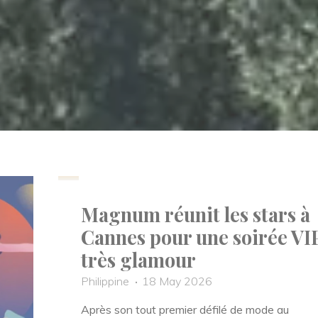
Beauté
Elegance Mag
Mode
People
Saveurs
Magnum réunit les stars à
Cannes pour une soirée VI
très glamour
Philippine
18 May 2026
Après son tout premier défilé de mode au