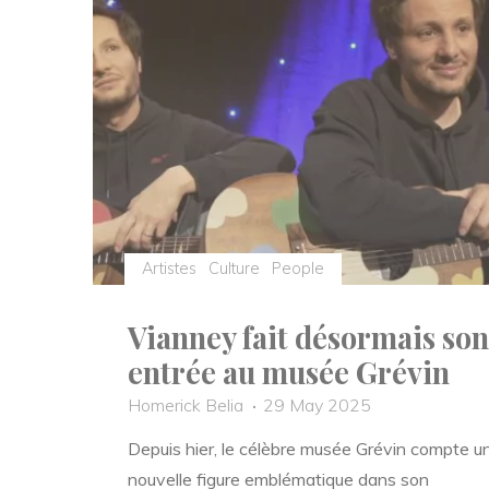
le
parfumeur
Patrick
Douenat"
Artistes
Culture
People
Vianney fait désormais son
entrée au musée Grévin
Homerick Belia
29 May 2025
Depuis hier, le célèbre musée Grévin compte u
nouvelle figure emblématique dans son