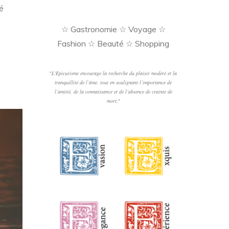
é
☆ Gastronomie ☆ Voyage ☆
Fashion ☆ Beauté ☆ Shopping
"
L'Epicurisme encourage la recherche du plaisir modéré et la
tranquillité de l’âme, tout en soulignant l’importance de
l’amitié, de la connaissance et de l’absence de crainte de
mort.
"