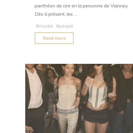
panthéon de cire en la personne de Vianney.
Dès à présent, les …
#
musée
#
people
"Vianney
Read more
fait
désormais
son
entrée
au
musée
Grévin"