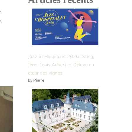
n
,
Jazz à l’Hospitalet 2026 : Sting,
Jean-Louis Aubert et Deluxe au
cœur des vignes
by Pierre