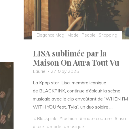
Elegance Mag
Mode
People
Shopping
LISA sublimée par la
Maison On Aura Tout Vu
Laurie
27 May 2025
La Kpop star Lisa, membre iconique
de BLACKPINK, continue d’éblouir la scène
musicale avec le clip envoûtant de “WHEN I’M
WITH YOU feat. Tyla”, un duo solaire …
#
Blackpink
#
fashion
#
haute couture
#
Lisa
#
luxe
#
mode
#
musique