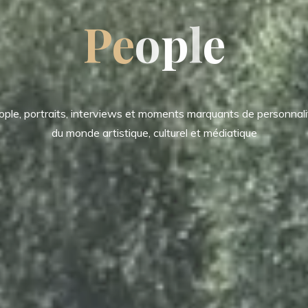
P
e
o
p
l
e
ople, portraits, interviews et moments marquants de personnali
du monde artistique, culturel et médiatique