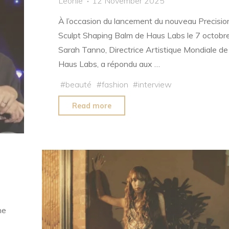
Leonie
12 November 2025
À l’occasion du lancement du nouveau Precisio
Sculpt Shaping Balm de Haus Labs le 7 octobre
Sarah Tanno, Directrice Artistique Mondiale de
Haus Labs, a répondu aux …
#
beauté
#
fashion
#
interview
"Interview
Read more
de
Sarah
Tanno"
ne