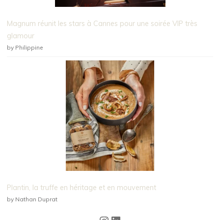
Magnum réunit les stars à Cannes pour une soirée VIP très
glamour
by Philippine
Plantin, la truffe en héritage et en mouvement
by Nathan Duprat