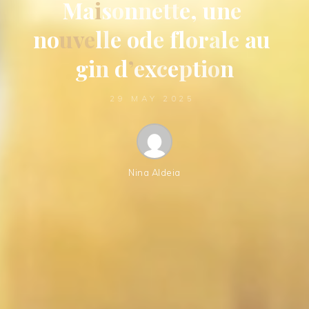
M
a
i
s
o
n
n
e
t
t
e
,
u
n
e
n
o
u
v
e
l
l
e
o
d
e
f
l
o
r
a
l
e
a
u
g
i
n
d
’
e
x
c
e
p
t
i
o
n
29 MAY 2025
Nina Aldeia