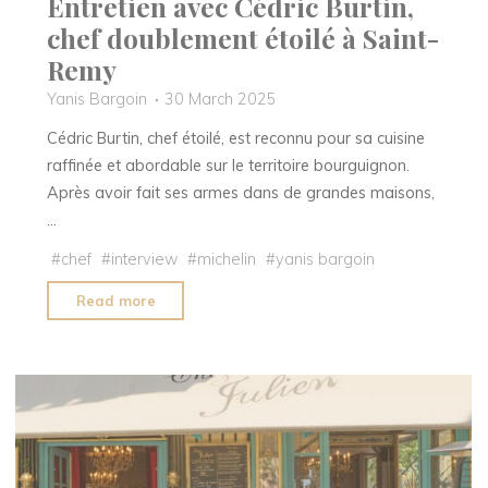
Entretien avec Cédric Burtin,
chef doublement étoilé à Saint-
Remy
Yanis Bargoin
30 March 2025
Cédric Burtin, chef étoilé, est reconnu pour sa cuisine
raffinée et abordable sur le territoire bourguignon.
Après avoir fait ses armes dans de grandes maisons,
…
#
chef
#
interview
#
michelin
#
yanis bargoin
"Entretien
Read more
avec
Cédric
Burtin,
chef
doublement
étoilé