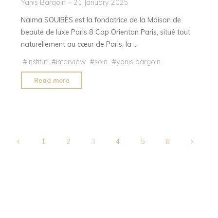
Yanis Bargoin
21 January 2025
Naima SOUIBÈS est la fondatrice de la Maison de
beauté de luxe Paris 8 Cap Orientan Paris, situé tout
naturellement au cœur de Paris, la …
#
institut
#
interview
#
soin
#
yanis bargoin
"Pourquoi
Read more
venir
chez
Cap
Orientan
Paris
1
2
3
4
5
6
?"
Posts
pagination