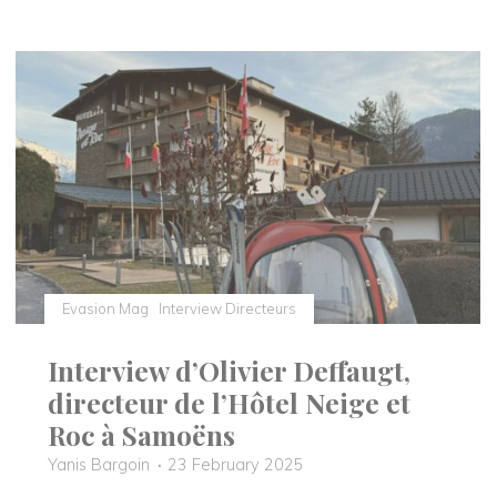
Chalet
Alpen
Valley,
une
réinvention
du
Luxe
Montagnard
au
coeur
de
Combloux"
Evasion Mag
Interview Directeurs
Interview d’Olivier Deffaugt,
directeur de l’Hôtel Neige et
Roc à Samoëns
Yanis Bargoin
23 February 2025