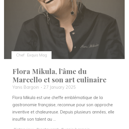
des
hôtels
de
Cavoye
et
Napoléon
à
Fontainebleau"
Chef
Exquis Mag
Flora Mikula, l’âme du
Marcello et son art culinaire
Yanis Bargoin
27 January 2025
Flora Mikula est une cheffe emblématique de la
gastronomie française, reconnue pour son approche
inventive et chaleureuse. Depuis plusieurs années, elle
insuffle son talent au …