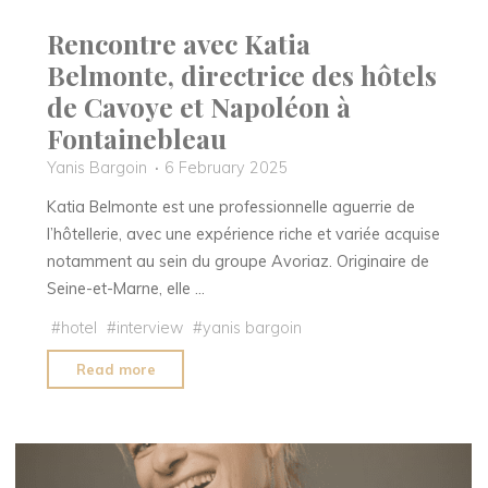
Rencontre avec Katia
Belmonte, directrice des hôtels
de Cavoye et Napoléon à
Fontainebleau
Yanis Bargoin
6 February 2025
Katia Belmonte est une professionnelle aguerrie de
l’hôtellerie, avec une expérience riche et variée acquise
notamment au sein du groupe Avoriaz. Originaire de
Seine-et-Marne, elle …
#
hotel
#
interview
#
yanis bargoin
"Rencontre
Read more
avec
Katia
Belmonte,
directrice