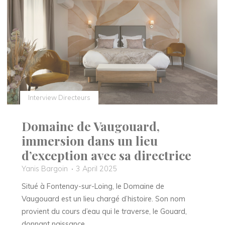
culinaire
à
l’Auberge
de
Clochemerle"
Interview Directeurs
Domaine de Vaugouard,
immersion dans un lieu
d’exception avec sa directrice
Yanis Bargoin
3 April 2025
Situé à Fontenay-sur-Loing, le Domaine de
Vaugouard est un lieu chargé d’histoire. Son nom
provient du cours d’eau qui le traverse, le Gouard,
donnant naissance …