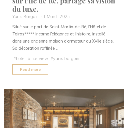
sur l’île de Ré, partage sa vision
du luxe.
Yanis Bargoin
1 March 2025
Situé sur le port de Saint-Martin-de-Ré, l’Hôtel de
Toiras***** incarne l’élégance et l’histoire, installé
dans une ancienne maison d’armateur du XVIIe siècle.
Sa décoration raffinée …
#
hotel
#
interview
#
yanis bargoin
"Maxence
Read more
Ligneul,
directeur
général
des
établissements
Hôtel
de
Toiras