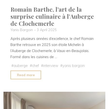
Romain Barthe, l’art de la
surprise culinaire à l’Auberge
de Clochemerle
Yanis Bargoin
3 April 2025
Après plusieurs années d’excellence, le chef Romain
Barthe retrouve en 2025 son étoile Michelin à
l’Auberge de Clochemerle, à Vaux-en-Beaujolais.
Formé dans les cuisines de …
#
auberge
#
chef
#
interview
#
yanis bargoin
"Romain
Read more
Barthe,
l’art
de
la
surprise