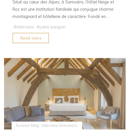
Situé au cœur des Alpes, à Samoëns, l’hôtel Neige et
Roc est une institution familiale qui conjugue charme
montagnard et hôtellerie de caractère. Fondé en …
#
interview
#
yanis bargoin
"Interview
Read more
d’Olivier
Deffaugt,
directeur
de
l’Hôtel
Neige
et
Roc
à
Samoëns"
Evasion Mag
Interview Directeurs