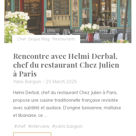
à
Saint-
Remy"
Chef
Exquis Mag
Restaurants
Rencontre avec Helmi Derbal,
chef du restaurant Chez Julien
à Paris
Yanis Bargoin
20 March 2025
Helmi Derbal, chef du restaurant Chez Julien à Paris,
propose une cuisine traditionnelle française revisitée
avec subtilité et audace. D’origine tunisienne, maltaise
et libanaise, ce …
#
chef
#
interview
#
yanis bargoin