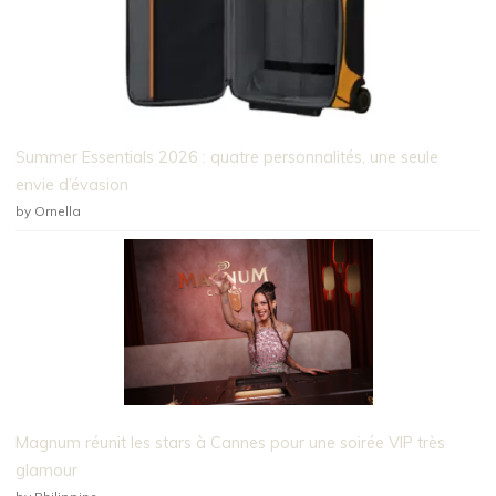
Summer Essentials 2026 : quatre personnalités, une seule
envie d’évasion
by Ornella
Magnum réunit les stars à Cannes pour une soirée VIP très
glamour