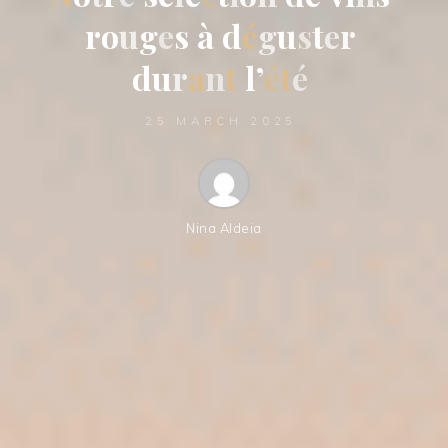
r
o
u
g
e
s
à
d
é
g
u
s
t
e
r
d
u
r
a
n
t
l
’
é
t
é
25 MARCH 2025
Nina Aldeia