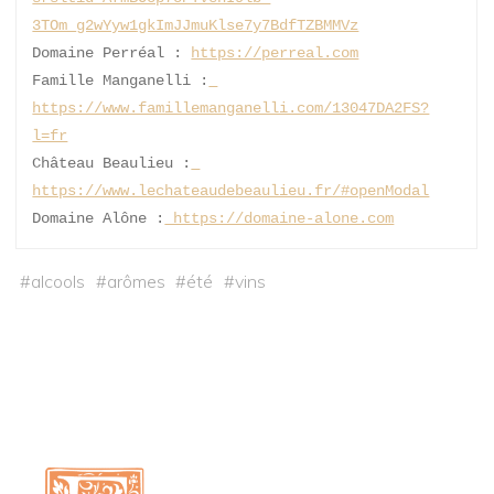
3TOm_g2wYyw1gkImJJmuKlse7y7BdfTZBMMVz
Domaine Perréal : 
https://perreal.com
Famille Manganelli
:
https://www.famillemanganelli.com/13047DA2FS?
l=fr
Château Beaulieu :
https://www.lechateaudebeaulieu.fr/#openModal
Domaine Alône :
 https://domaine-alone.com
#
alcools
#
arômes
#
été
#
vins