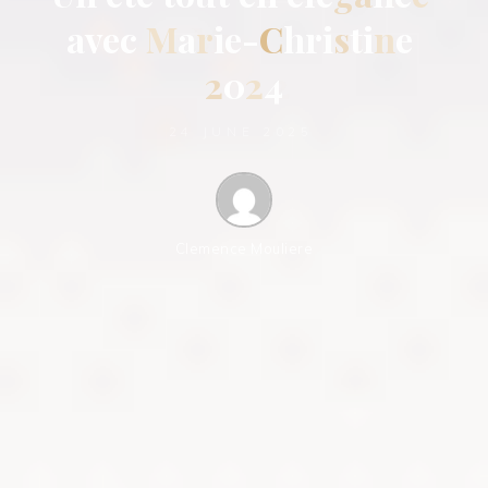
a
v
e
c
M
a
r
i
e
-
C
h
r
i
s
t
i
n
e
2
0
2
4
24 JUNE 2025
Clemence Mouliere