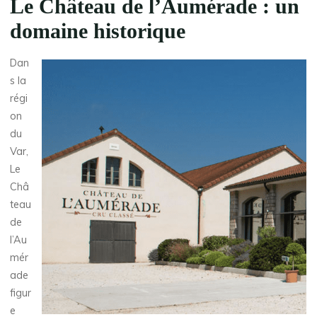
Le Château de l’Aumérade : un
domaine historique
Dan
s la
régi
on
du
Var,
Le
Châ
teau
de
l’Au
mér
ade
figur
e