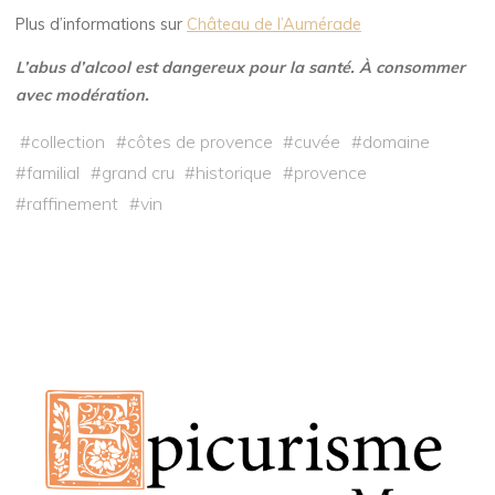
Plus d’informations sur
Château de l’Aumérade
L’abus d’alcool est dangereux pour la santé. À consommer
avec modération.
#
collection
#
côtes de provence
#
cuvée
#
domaine
#
familial
#
grand cru
#
historique
#
provence
#
raffinement
#
vin