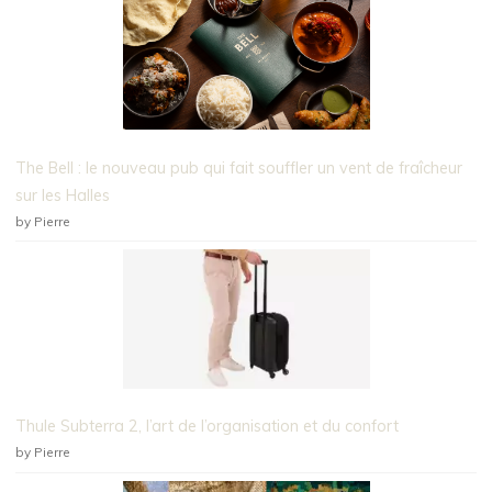
The Bell : le nouveau pub qui fait souffler un vent de fraîcheur
sur les Halles
by Pierre
Thule Subterra 2, l’art de l’organisation et du confort
by Pierre