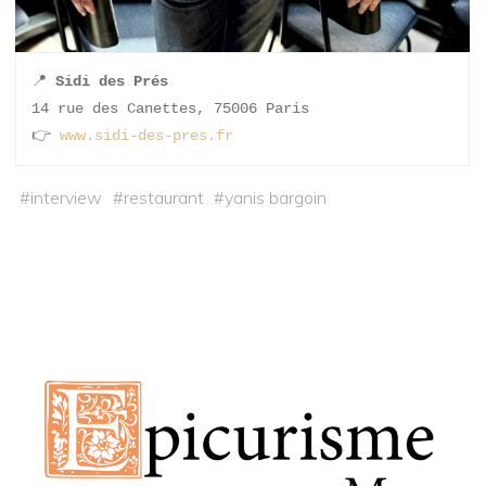
📍 
Sidi des Prés
14 rue des Canettes, 75006 Paris
👉 
www.sidi-des-pres.fr
#
interview
#
restaurant
#
yanis bargoin