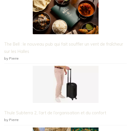
The Bell : le nouveau pub qui fait souffler un vent de fraîcheur
sur les Halles
by Pierre
Thule Subterra 2, l’art de l’organisation et du confort
by Pierre