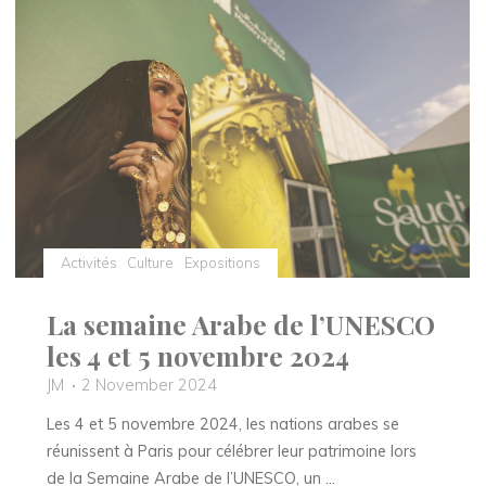
la
Brasserie
Mollard,
la
passion
de
la
tradition
au
cœur
Activités
Culture
Expositions
de
Paris"
La semaine Arabe de l’UNESCO
les 4 et 5 novembre 2024
JM
2 November 2024
Les 4 et 5 novembre 2024, les nations arabes se
réunissent à Paris pour célébrer leur patrimoine lors
de la Semaine Arabe de l’UNESCO, un …