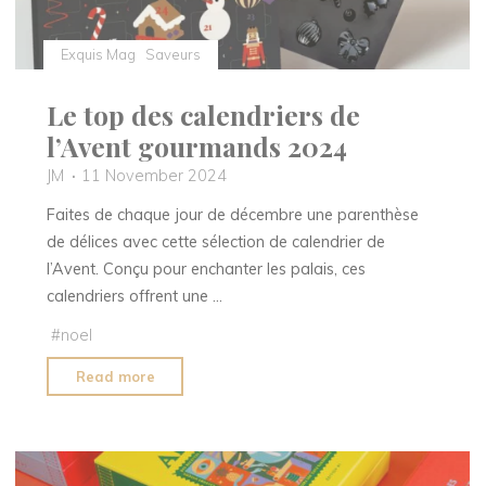
Exquis Mag
Saveurs
Le top des calendriers de
l’Avent gourmands 2024
JM
11 November 2024
Faites de chaque jour de décembre une parenthèse
de délices avec cette sélection de calendrier de
l’Avent. Conçu pour enchanter les palais, ces
calendriers offrent une …
#
noel
"Le
Read more
top
des
calendriers
de