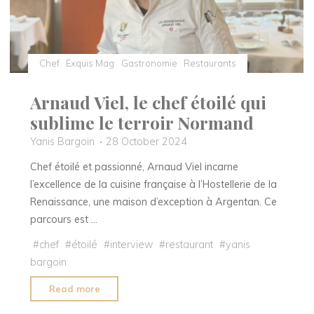
Chef
Exquis Mag
Gastronomie
Restaurants
Arnaud Viel, le chef étoilé qui
sublime le terroir Normand
Yanis Bargoin
28 October 2024
Chef étoilé et passionné, Arnaud Viel incarne
l’excellence de la cuisine française à l’Hostellerie de la
Renaissance, une maison d’exception à Argentan. Ce
parcours est …
#
chef
#
étoilé
#
interview
#
restaurant
#
yanis
bargoin
"Arnaud
Read more
Viel,