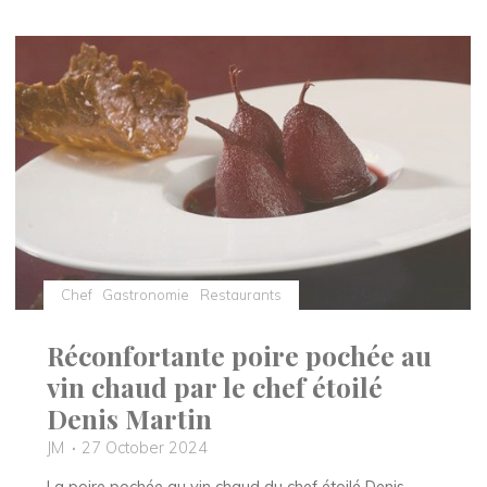
le
chef
étoilé
qui
sublime
le
terroir
Normand"
Chef
Gastronomie
Restaurants
Réconfortante poire pochée au
vin chaud par le chef étoilé
Denis Martin
JM
27 October 2024
La poire pochée au vin chaud du chef étoilé Denis