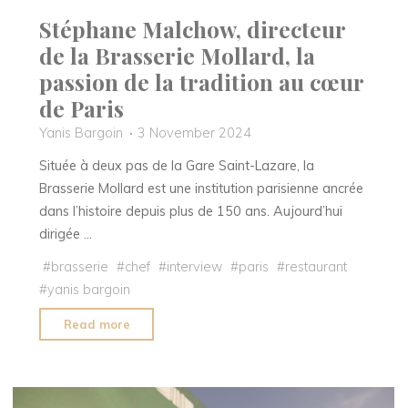
Stéphane Malchow, directeur
de la Brasserie Mollard, la
passion de la tradition au cœur
de Paris
Yanis Bargoin
3 November 2024
Située à deux pas de la Gare Saint-Lazare, la
Brasserie Mollard est une institution parisienne ancrée
dans l’histoire depuis plus de 150 ans. Aujourd’hui
dirigée …
#
brasserie
#
chef
#
interview
#
paris
#
restaurant
#
yanis bargoin
"Stéphane
Read more
Malchow,
directeur
de