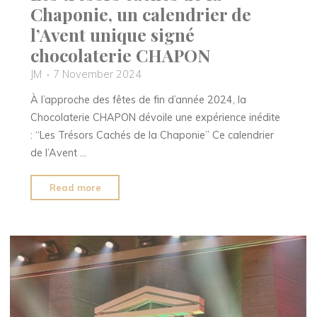
le
Chaponie, un calendrier de
signe
l’Avent unique signé
des
chocolaterie CHAPON
spiritueux
JM
7 November 2024
!"
À l’approche des fêtes de fin d’année 2024, la
Chocolaterie CHAPON dévoile une expérience inédite
: “Les Trésors Cachés de la Chaponie” Ce calendrier
de l’Avent …
"Les
Read more
trésors
cachés
de
la
Chaponie,
un
calendrier