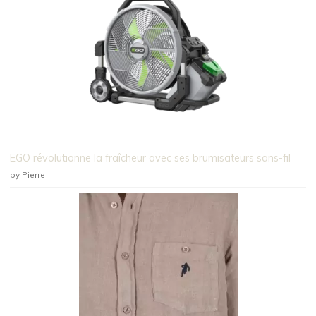
EGO révolutionne la fraîcheur avec ses brumisateurs sans-fil
by Pierre