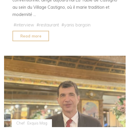
au sein du Village Castigno, où il marie tradition et
modernité …
#
interview
#
restaurant
#
yanis bargoin
"Entre
Read more
tradition
et
modernité,
Stéphan
Paroche,
chef
de
La
Table
de
Castigno"
Chef
Exquis Mag