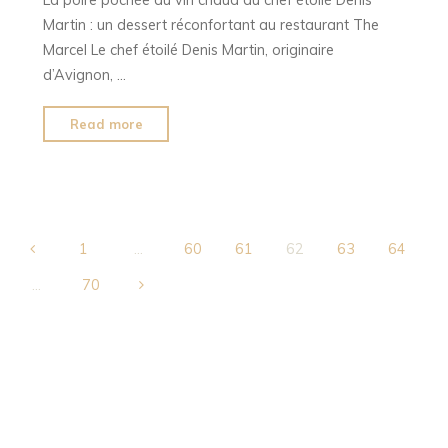
Martin : un dessert réconfortant au restaurant The
Marcel Le chef étoilé Denis Martin, originaire
d’Avignon, …
"Réconfortante
Read more
poire
pochée
au
vin
chaud
1
…
60
61
62
63
64
par
Posts
…
70
le
chef
pagination
étoilé
Denis
Martin"