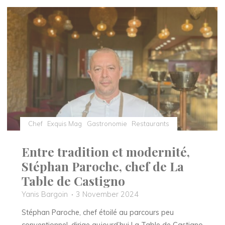
à
l’UNESCO
:
Une
célébration
immersive
des
Cultures
Arabes"
Chef
Exquis Mag
Gastronomie
Restaurants
Entre tradition et modernité,
Stéphan Paroche, chef de La
Table de Castigno
Yanis Bargoin
3 November 2024
Stéphan Paroche, chef étoilé au parcours peu
conventionnel, dirige aujourd’hui La Table de Castigno