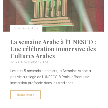
de
l’Avent
unique
signé
chocolaterie
Activités
Culture
CHAPON"
La semaine Arabe à l’UNESCO :
Une célébration immersive des
Cultures Arabes
JM
6 November 2024
Les 4 et 5 novembre derniers, la Semaine Arabe a
pris vie au siège de l’UNESCO à Paris, offrant une
immersion profonde dans les traditions …
"La
Read more
semaine
Arabe