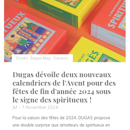
l’Avent
gourmands
2024"
Drinks
Exquis Mag
Saveurs
Dugas dévoile deux nouveaux
calendriers de l’Avent pour des
fêtes de fin d’année 2024 sous
le signe des spiritueux !
JM
7 November 2024
Pour la saison des fêtes de 2024, DUGAS propose
une double surprise aux amateurs de spiritueux en