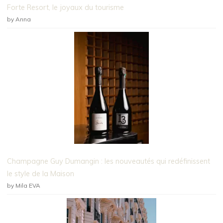
Forte Resort, le joyaux du tourisme
by Anna
Champagne Guy Dumangin : les nouveautés qui redéfinissent
le style de la Maison
by Mila EVA