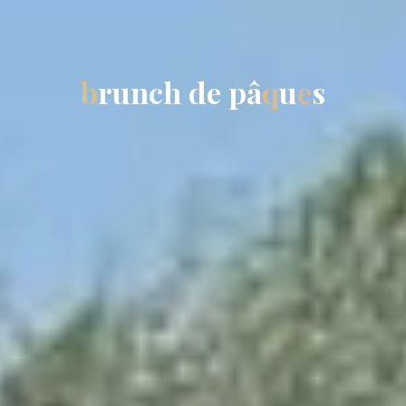
b
r
u
n
c
h
d
e
p
â
q
u
e
s