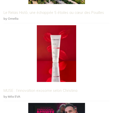
Le Relais Histò, une échappée 5 étoiles au cœur des Pouilles
by Ornella
MUSE : l’innovation exosome selon Christina
by Mila EVA