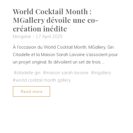
World Cocktail Month :
MGallery dévoile une co-
création inédite
Morgane
17 April 2025
À l’occasion du World Cocktail Month, MGallery, Gin
Citadelle et la Maison Sarah Lavoine s’associent pour
un projet original. Ils dévoilent un set de trois …
#
citadelle gin
#
maison sarah lavoine
#
mgallery
#
world cocktail month gallery
"World
Read more
Cocktail
Month
:
MGallery
dévoile