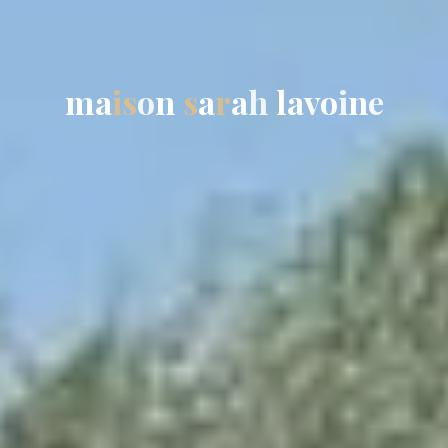
m
a
i
s
o
n
s
a
r
a
h
l
a
v
o
i
n
e