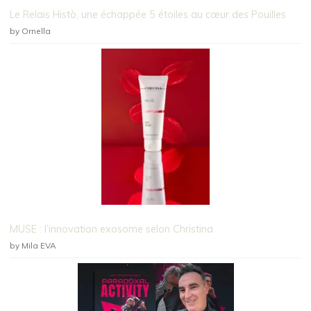
Le Relais Histò, une échappée 5 étoiles au cœur des Pouilles
by Ornella
MUSE : l’innovation exosome selon Christina
by Mila EVA