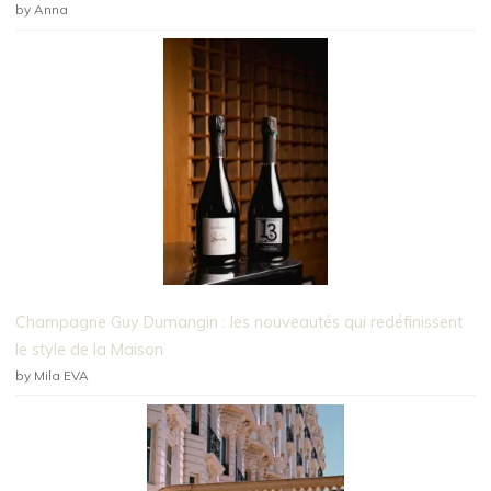
by Anna
Champagne Guy Dumangin : les nouveautés qui redéfinissent
le style de la Maison
by Mila EVA