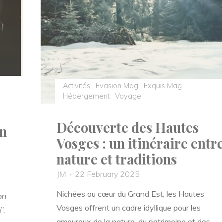
des
chances,
c’est
possible
!”"
Activités
Evasion Mag
Exquis Mag
Hébergement
Voyage
Découverte des Hautes
on
Vosges : un itinéraire entr
nature et traditions
JM
22 February 2025
Nichées au cœur du Grand Est, les Hautes
on
Vosges offrent un cadre idyllique pour les
”.
amoureux de la nature, du patrimoine et des