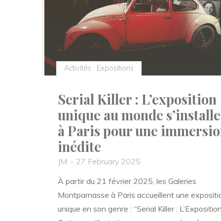
portes
à
Paris"
Activités
Expositions
Serial Killer : L’exposition
unique au monde s’installe
à Paris pour une immersi
inédite
JM
27 February 2025
À partir du 21 février 2025, les Galeries
Montparnasse à Paris accueillent une expositi
unique en son genre : “Serial Killer : L’Exposition