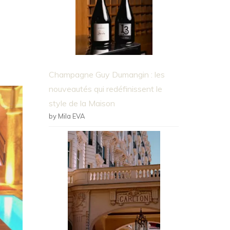
Champagne Guy Dumangin : les
nouveautés qui redéfinissent le
style de la Maison
by Mila EVA