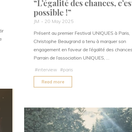
“L’égalité des chances, c’es
possible !”
JM
20 May 2025
ir
Présent au premier Festival UNIQUES à Paris,
e
Christophe Beaugrand a tenu à marquer son
engagement en faveur de l’égalité des chances
Parrain de l’association UNIQUES, …
#
interview
#
paris
"Christophe
Read more
Beaugrand
au
Festival
UNIQUES
:
“L’égalité