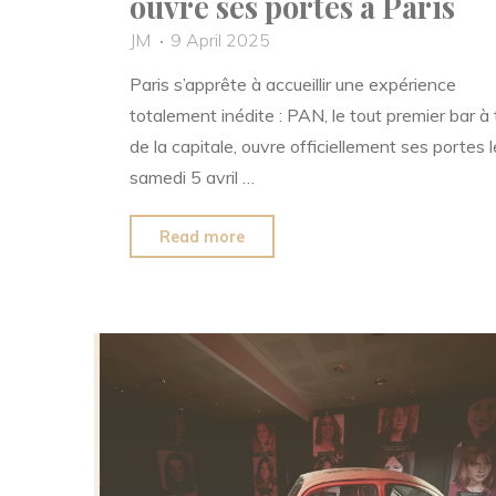
ouvre ses portes à Paris
Baule"
JM
9 April 2025
Paris s’apprête à accueillir une expérience
totalement inédite : PAN, le tout premier bar à t
de la capitale, ouvre officiellement ses portes l
samedi 5 avril …
"PAN
Read more
:
le
premier
bar
à
tir
ouvre
ses