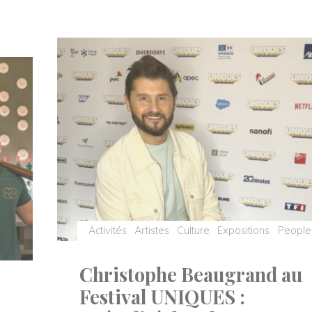
:
les
villages,
cœur
battant
d’une
journée
idéale
au
Jumping
International"
Activités
Artistes
Culture
Expositions
People
Christophe Beaugrand au
Festival UNIQUES :