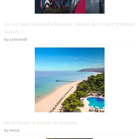
Qui est Jean-Christophe Bavcevic, l’auteur du roman Paradoxal
Activity ?
by LecturesB
Forte Resort, le joyaux du tourisme
by Anna