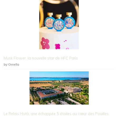
Musk Flower, la nouvelle star de HFC Paris
by Ornella
Le Relais Histò, une échappée 5 étoiles au cœur des Pouilles