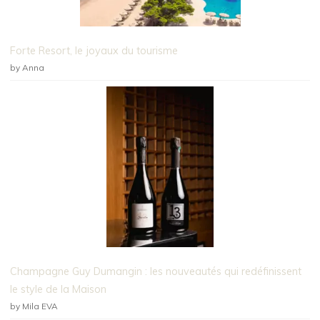
Forte Resort, le joyaux du tourisme
by Anna
Champagne Guy Dumangin : les nouveautés qui redéfinissent
le style de la Maison
by Mila EVA