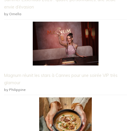
envie d’évasion
by Ornella
Magnum réunit les stars à Cannes pour une soirée VIP très
glamour
by Philippine