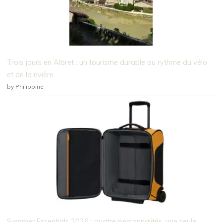
Trois jours en Albret : un tourisme durable au rythme du vélo
et de la rivière
by Philippine
Summer Essentials 2026 : quatre personnalités, une seule