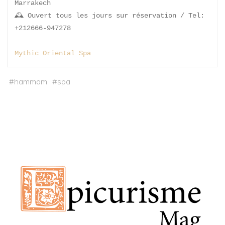
Marrakech
🕰 Ouvert tous les jours sur réservation / Tel: 
+212666-947278
Mythic Oriental Spa
#
hammam
#
spa