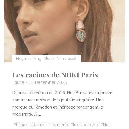
Lena
Hoschek"
Elegance Mag
Mode
Non classé
Les racines de NIIKI Paris
Laurie
15 December 2025
Depuis sa création en 2016, Niiki Paris s’est imposée
comme une maison de bijouterie singulière. Une
marque où l’émotion et l’héritage rencontrent la
modernité. À …
#
bijoux
#
fashion
#
joaillerie
#
luxe
#
mode
#
Niiki