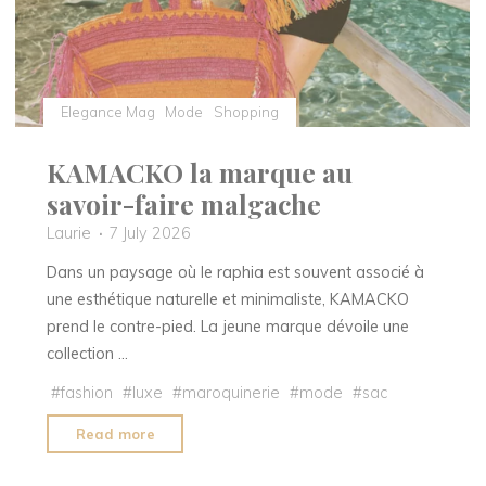
Elegance Mag
Mode
Shopping
KAMACKO la marque au
savoir-faire malgache
Laurie
7 July 2026
Dans un paysage où le raphia est souvent associé à
une esthétique naturelle et minimaliste, KAMACKO
prend le contre-pied. La jeune marque dévoile une
collection …
#
fashion
#
luxe
#
maroquinerie
#
mode
#
sac
"KAMACKO
Read more
la