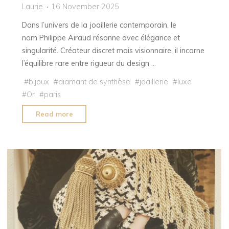
Laurie
16 November 2025
Dans l’univers de la joaillerie contemporain, le
nom Philippe Airaud résonne avec élégance et
singularité. Créateur discret mais visionnaire, il incarne
l’équilibre rare entre rigueur du design …
#
bijoux
#
diamant de synthèse
#
joaillerie
#
luxe
#
Or
#
paris
"PAOZ
Read more
la
joaillerie
qui
inspire
de
Philippe
Airaud"