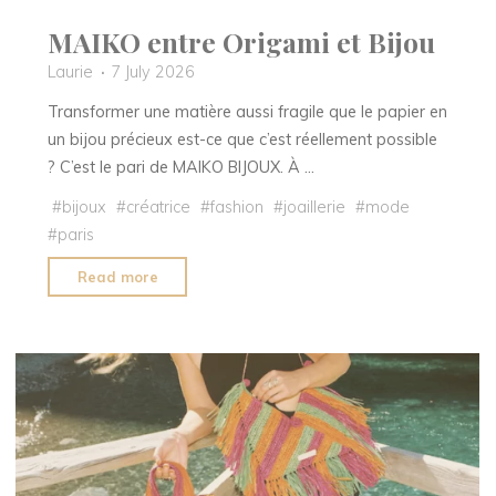
MAIKO entre Origami et Bijou
Laurie
7 July 2026
Transformer une matière aussi fragile que le papier en
un bijou précieux est-ce que c’est réellement possible
? C’est le pari de MAIKO BIJOUX. À …
#
bijoux
#
créatrice
#
fashion
#
joaillerie
#
mode
#
paris
"MAIKO
Read more
entre
Origami
et
Bijou"