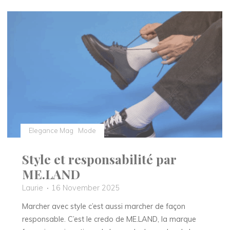
transforme
l’artisanat
en
accessoire
de
mode"
Elegance Mag
Mode
Style et responsabilité par
ME.LAND
Laurie
16 November 2025
Marcher avec style c’est aussi marcher de façon
responsable. C’est le credo de ME.LAND, la marque