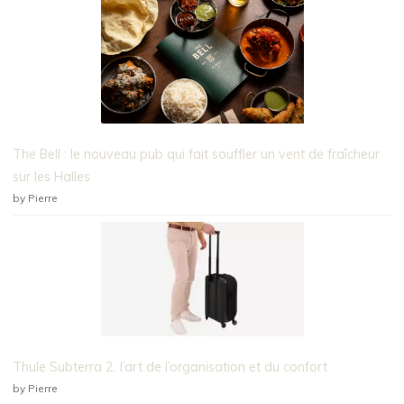
The Bell : le nouveau pub qui fait souffler un vent de fraîcheur
sur les Halles
by Pierre
Thule Subterra 2, l’art de l’organisation et du confort
by Pierre