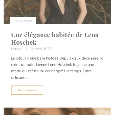
Non classé
Une élégance habitée de Lena
Hoschek
Laurie
31 March 2026
Le début d’une belle histoire Depuis deux décennies, la
créatrice autrichienne Lena Hoschek façonne une
mode qui refuse de courir après le temps. Entre
artisanat …
"Une
Read more
élégance
habitée
de