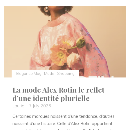
marque
au
savoir-
faire
malgache "
Elegance Mag
Mode
Shopping
La mode Alex Rotin le reflet
d’une identité plurielle
Laurie
7 July 2026
Certaines marques naissent d’une tendance, d’autres
naissent d’une histoire. Celle d’Alex Rotin appartient