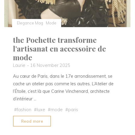
Elegance Mag
Mode
the Pochette transforme
l’artisanat en accessoire de
mode
Laurie
16 November 2025
Au cœur de Paris, dans le 17e arrondissement, se
cache un atelier pas comme les autres. L’Atelier de
l’Étoile, c’est là que Carine Vinchenard, architecte
d’intérieur …
#
fashion
#
luxe
#
mode
#
paris
"the
Read more
Pochette