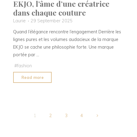
EKJO, l’âme d’une créatrice
dans chaque couture
Laurie
29 September 2025
Quand l’élégance rencontre l’engagement Derrière les
lignes pures et les volumes audacieux de la marque
EKJO se cache une philosophie forte. Une marque
portée par …
#
fashion
"EKJO,
Read more
l’âme
d’une
créatrice
dans
chaque
1
2
3
4
couture"
Posts