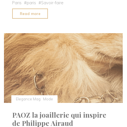
Paris
#
paris
#
Savoir-faire
"Les
Read more
racines
de
NIIKI
Paris"
Elegance Mag
Mode
PAOZ la joaillerie qui inspire
de Philippe Airaud