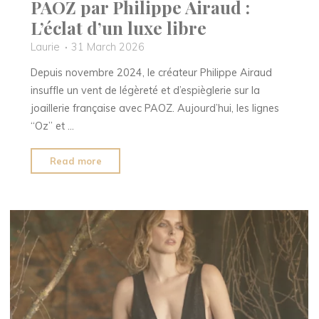
PAOZ par Philippe Airaud :
L’éclat d’un luxe libre
Laurie
31 March 2026
Depuis novembre 2024, le créateur Philippe Airaud
insuffle un vent de légèreté et d’espièglerie sur la
joaillerie française avec PAOZ. Aujourd’hui, les lignes
“Oz” et …
"PAOZ
Read more
par
Philippe
Airaud
:
L’éclat
d’un
luxe
libre"