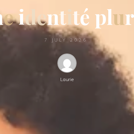
n
e
i
d
e
n
t
i
t
é
p
l
u
7 JULY 2026
Laurie