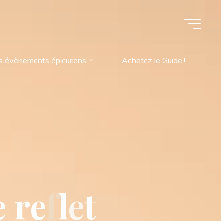
s évènements épicuriens
Achetez le Guide !
e
r
e
f
l
e
t