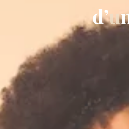
d
’
u