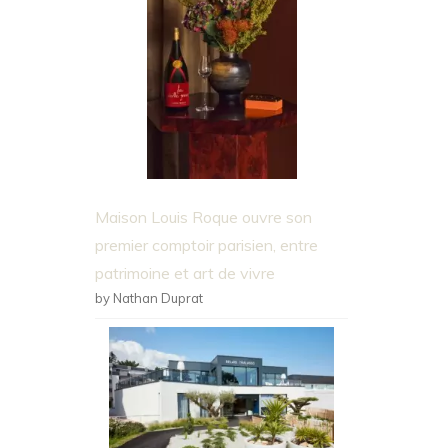
Maison Louis Roque ouvre son
premier comptoir parisien, entre
patrimoine et art de vivre
by Nathan Duprat