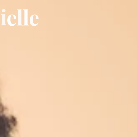
r
i
e
l
l
e