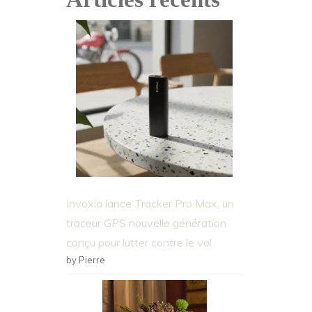
Invoxia lance Tracker Pro Max, un
traceur GPS nouvelle génération
conçu pour lutter contre le vol
by Pierre