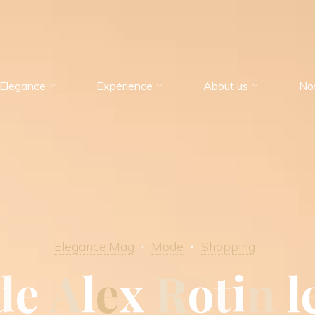
Elegance
Expérience
About us
No
Elegance Mag
Mode
Shopping
d
e
A
l
e
x
R
o
t
i
n
l