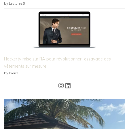
by LecturesB
Hockerty mise sur l’IA pour révolutionner l’essayage des
vêtements sur mesure
by Pierre
Instagram
LinkedIn