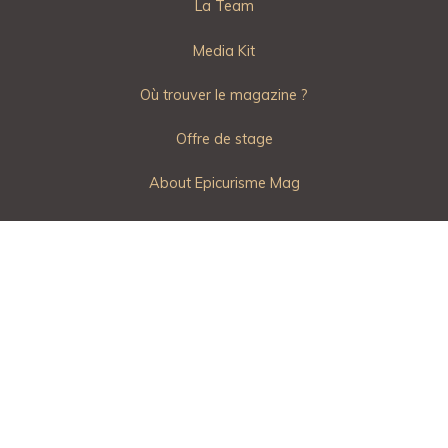
La Team
Media Kit
Où trouver le magazine ?
Offre de stage
About Epicurisme Mag
CGU
Mentions Légales
Politique de Confidentialité
Contactez Epicurisme Mag
Powered by
Bravada
&
WordPress
.