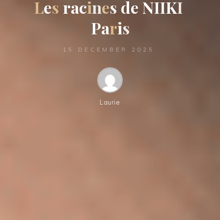
L
e
s
r
a
c
i
n
e
s
d
e
N
I
I
K
I
P
a
r
i
s
15 DECEMBER 2025
Laurie