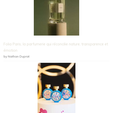
Folia Paris, la parfumerie qui réconcilie nature, transparence et
émotion
by Nathan Duprat