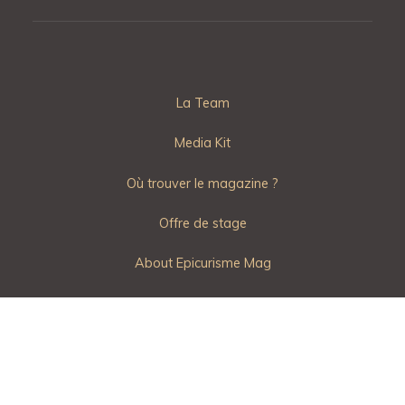
La Team
Media Kit
Où trouver le magazine ?
Offre de stage
About Epicurisme Mag
CGU
Mentions Légales
Politique de Confidentialité