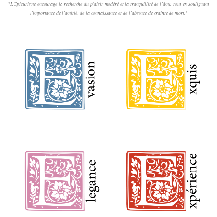
"
L'Epicurisme encourage la recherche du plaisir modéré et la tranquillité de l’âme, tout en soulignant
l’importance de l’amitié, de la connaissance et de l’absence de crainte de mort.
"