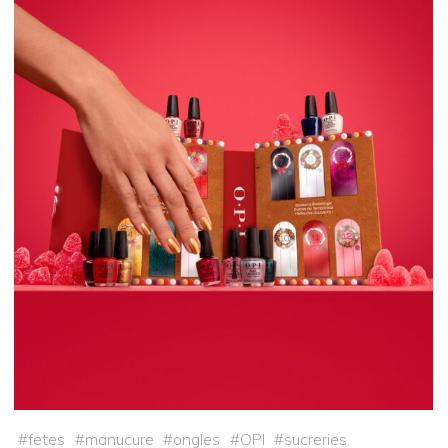
#
fetes
#
manucure
#
ongles
#
OPI
#
sucreries