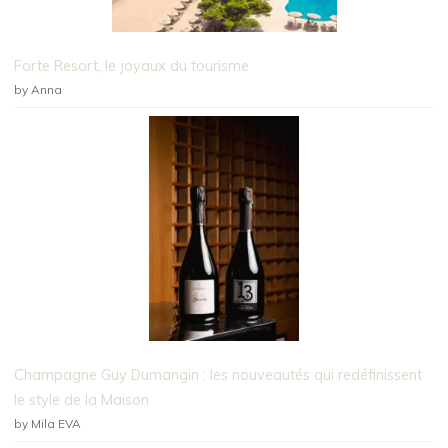
Forte Resort, le joyaux du tourisme
by Anna
Champagne Guy Dumangin : les nouveautés qui redéfinissent
le style de la Maison
by Mila EVA