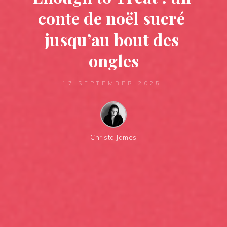
c
o
n
t
e
d
e
n
o
ë
l
s
u
c
r
é
j
u
s
q
u
’
a
u
b
o
u
t
d
e
s
o
n
g
l
e
s
17 SEPTEMBER 2025
Christa James