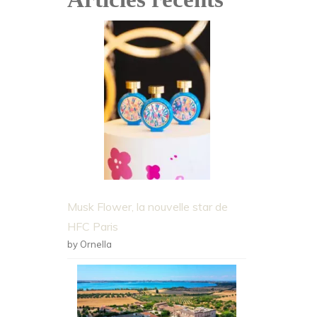
Musk Flower, la nouvelle star de
HFC Paris
by Ornella