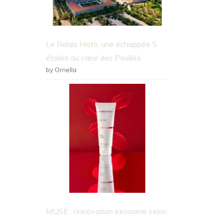
Le Relais Histò, une échappée 5
étoiles au cœur des Pouilles
by Ornella
MUSE : l’innovation exosome selon