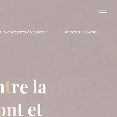
s évènements épicuriens
Achetez le Guide !
n
t
r
e
l
a
o
n
t
e
t