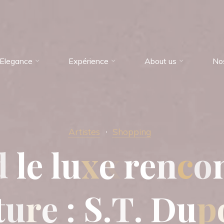
Elegance
Expérience
About us
No
Artistes
Shopping
d
l
e
l
u
x
e
r
e
n
c
o
t
u
r
e
:
S
.
T
.
D
u
p