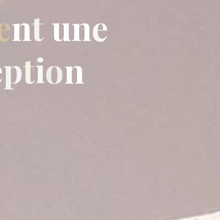
e
n
t
u
n
e
e
p
t
i
o
n