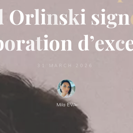
d
O
r
l
i
n
s
k
i
s
i
g
n
b
o
r
a
t
i
o
n
d
’
e
x
c
31 MARCH 2026
Mila EVA