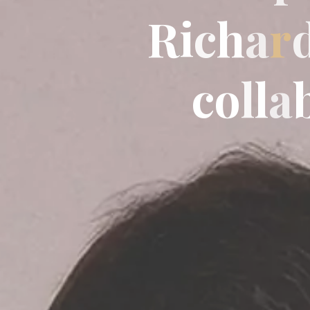
R
i
c
h
a
r
c
o
l
l
a