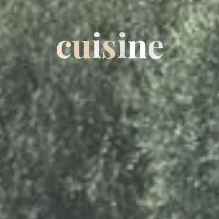
c
u
i
s
i
n
e