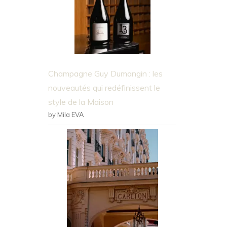
Champagne Guy Dumangin : les
nouveautés qui redéfinissent le
style de la Maison
by Mila EVA