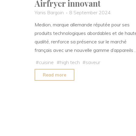
Airfryer innovant
Yanis Bargoin
8 September 2024
Medion, marque allemande réputée pour ses
produits technologiques abordables et de haut
qualité, renforce sa présence sur le marché
français avec une nouvelle gamme d’appareils 
#
cuisine
#
high tech
#
saveur
"Medion
Read more
élargit
son
offre
en
France
avec
un