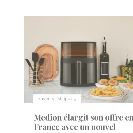
quatre
recettes
végétales
tendance"
Saveurs
Shopping
Medion élargit son offre e
France avec un nouvel