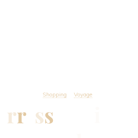
Elegance
Expérience
About us
No
Shopping
Voyage
m
e
r
E
s
s
e
n
t
i
a
l
s