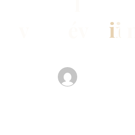
e
r
s
o
n
n
a
l
i
t
é
s
,
e
n
v
i
e
d
’
é
v
a
s
i
o
21 MAY 2026
Ornella