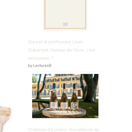
Qui est le professeur Louis
Dubertret, l’auteur de Vivre, c’est
rencontrer ?
by LecturesB
Château d’Esclans, l’excellence du