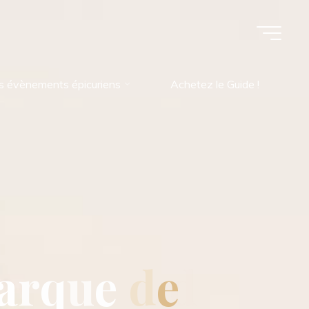
s évènements épicuriens
Achetez le Guide !
a
r
q
u
e
d
e