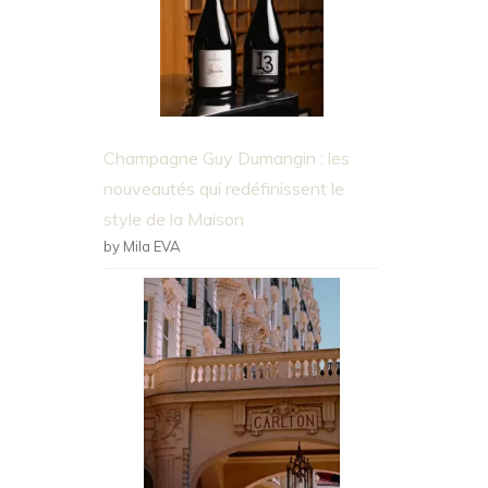
Champagne Guy Dumangin : les
nouveautés qui redéfinissent le
style de la Maison
by Mila EVA