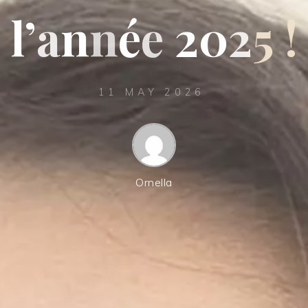
l
’
a
n
n
é
e
2
0
2
5
!
11 MAY 2026
Ornella