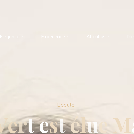
Elegance
Expérience
About us
No
Beauté
V
e
r
t
e
s
t
é
l
u
e
M