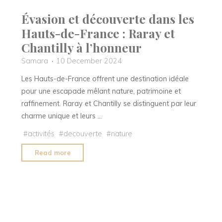
Évasion et découverte dans les
Hauts-de-France : Raray et
Chantilly à l’honneur
Samara
10 December 2024
Les Hauts-de-France offrent une destination idéale
pour une escapade mêlant nature, patrimoine et
raffinement. Raray et Chantilly se distinguent par leur
charme unique et leurs …
#
activités
#
decouverte
#
nature
"Évasion
Read more
et
découverte
dans
les
Hauts-