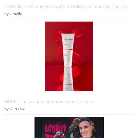
Le Relais Histò, une échappée 5 étoiles au cœur des Pouilles
by Ornella
MUSE : l’innovation exosome selon Christina
by Mila EVA