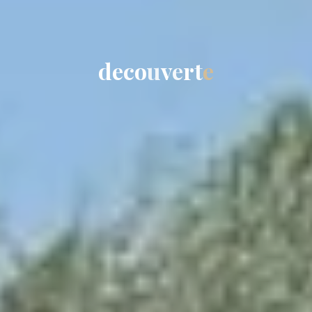
d
e
c
o
u
v
e
r
t
e