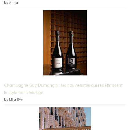
by Anna
Champagne Guy Dumangin : les nouveautés qui redéfinissent
le style de la Maison
by Mila EVA