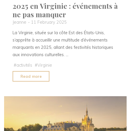
2025 en Virginie : événements à
ne pas manquer
Jeanne
11 February 2025
La Virginie, située sur la côte Est des États-Unis,
s’apprête à accueillir une multitude d’événements
marquants en 2025, allant des festivités historiques
aux innovations culturelles. …
#
activités
#
Virginie
"2025
Read more
en
Virginie
:
événements
à
ne
pas