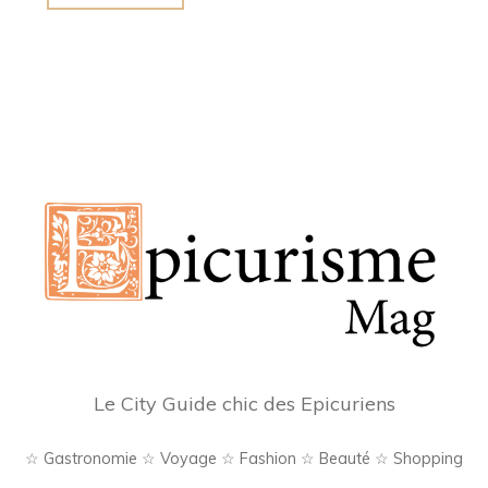
et
découverte
dans
les
Hauts-
de-
France
:
Raray
et
Chantilly
à
l’honneur"
Le City Guide chic des Epicuriens
☆ Gastronomie ☆ Voyage ☆ Fashion ☆ Beauté ☆ Shopping