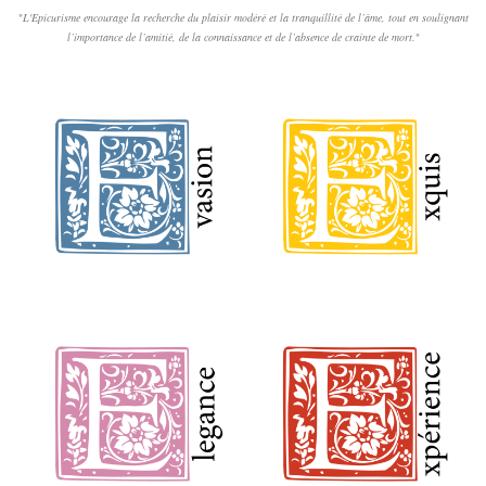
"
L'Epicurisme encourage la recherche du plaisir modéré et la tranquillité de l’âme, tout en soulignant
l’importance de l’amitié, de la connaissance et de l’absence de crainte de mort.
"