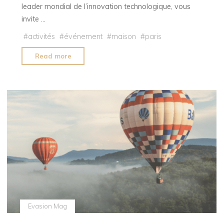
leader mondial de l’innovation technologique, vous
invite …
#
activités
#
événement
#
maison
#
paris
"PHILIPS
Read more
HOME
FEST
:
L’expérience
immersive
à
ne
pas
manquer
!"
Evasion Mag