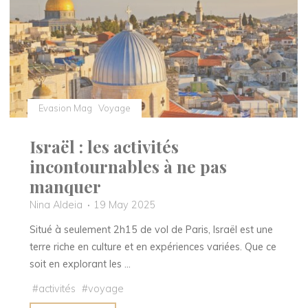
pleine
de
saveurs"
Evasion Mag
Voyage
Israël : les activités
incontournables à ne pas
manquer
Nina Aldeia
19 May 2025
Situé à seulement 2h15 de vol de Paris, Israël est une
terre riche en culture et en expériences variées. Que ce
soit en explorant les …
#
activités
#
voyage