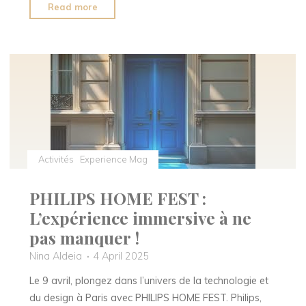
"Israël
Read more
:
les
activités
incontournables
à
ne
pas
manquer"
Activités
Experience Mag
PHILIPS HOME FEST :
L’expérience immersive à ne
pas manquer !
Nina Aldeia
4 April 2025
Le 9 avril, plongez dans l’univers de la technologie et
du design à Paris avec PHILIPS HOME FEST. Philips,