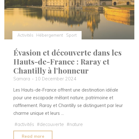
manquer"
Activités
Hébergement
Sport
Évasion et découverte dans les
Hauts-de-France : Raray et
Chantilly à l’honneur
Samara
10 December 2024
Les Hauts-de-France offrent une destination idéale
pour une escapade mêlant nature, patrimoine et
raffinement. Raray et Chantilly se distinguent par leur
charme unique et leurs …
#
activités
#
decouverte
#
nature
"Évasion
Read more