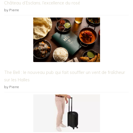
Château d’Esclans, l’excellence du rosé
by Pierre
The Bell : le nouveau pub qui fait souffler un vent de fraîcheur
sur les Halles
by Pierre