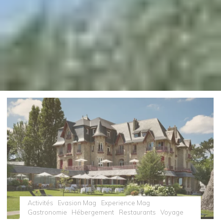
Activités
Evasion Mag
Experience Mag
Gastronomie
Hébergement
Restaurants
Voyage