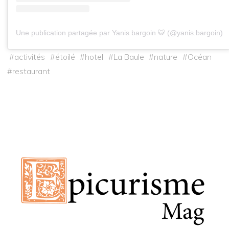
Une publication partagée par Yanis bargoin 🐯 (@yanis.bargoin)
#
activités
#
étoilé
#
hotel
#
La Baule
#
nature
#
Océan
#
restaurant