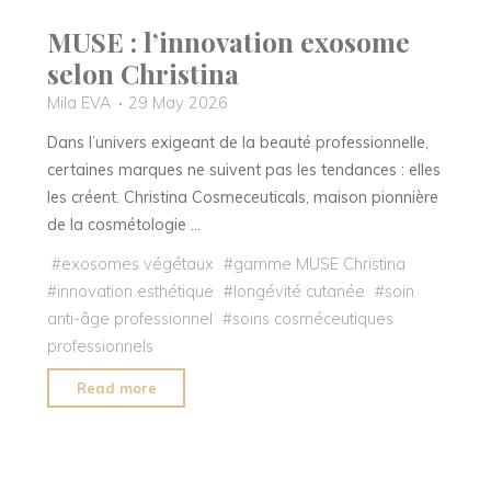
MUSE : l’innovation exosome
selon Christina
Mila EVA
29 May 2026
Dans l’univers exigeant de la beauté professionnelle,
certaines marques ne suivent pas les tendances : elles
les créent. Christina Cosmeceuticals, maison pionnière
de la cosmétologie …
#
exosomes végétaux
#
gamme MUSE Christina
#
innovation esthétique
#
longévité cutanée
#
soin
anti-âge professionnel
#
soins cosméceutiques
professionnels
"MUSE
Read more
:
l’innovation
exosome