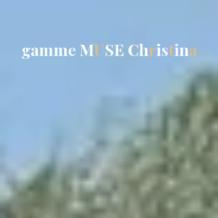
g
a
m
m
e
M
U
S
E
C
h
r
i
s
t
i
n
a