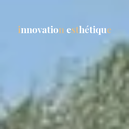
i
n
n
o
v
a
t
i
o
n
e
s
t
h
é
t
i
q
u
e