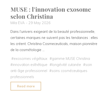
MUSE : l’innovation exosome
selon Christina
Mila EVA
29 May 2026
Dans l’univers exigeant de la beauté professionnelle,
certaines marques ne suivent pas les tendances : elles
les créent. Christina Cosmeceuticals, maison pionnière
de la cosmétologie …
#
exosomes végétaux
#
gamme MUSE Christina
#
innovation esthétique
#
longévité cutanée
#
soin
anti-âge professionnel
#
soins cosméceutiques
professionnels
"MUSE
Read more
:
l’innovation
exosome