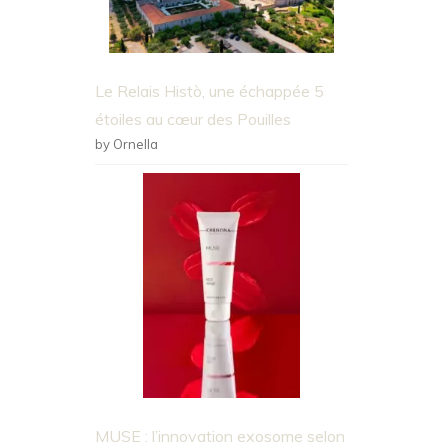
Le Relais Histò, une échappée 5
étoiles au cœur des Pouilles
by Ornella
MUSE : l’innovation exosome selon