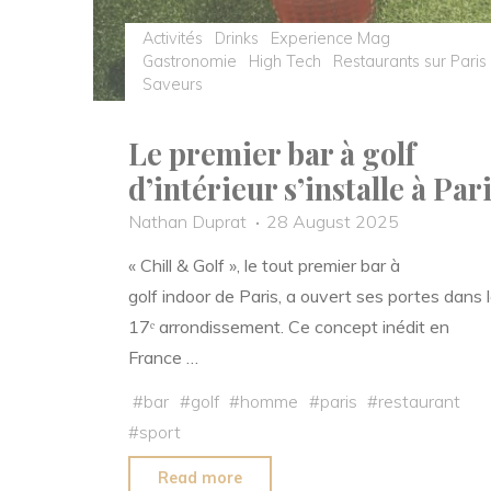
Activités
Drinks
Experience Mag
Gastronomie
High Tech
Restaurants sur Paris
Saveurs
Le premier bar à golf
d’intérieur s’installe à Par
Nathan Duprat
28 August 2025
« Chill & Golf », le tout premier bar à
golf indoor de Paris, a ouvert ses portes dans 
17ᵉ arrondissement. Ce concept inédit en
France …
#
bar
#
golf
#
homme
#
paris
#
restaurant
#
sport
"Le
Read more