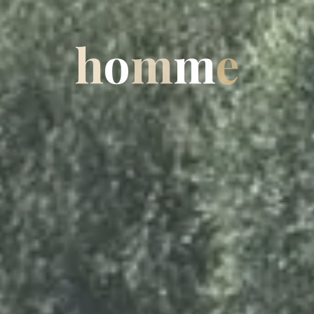
h
o
m
m
e