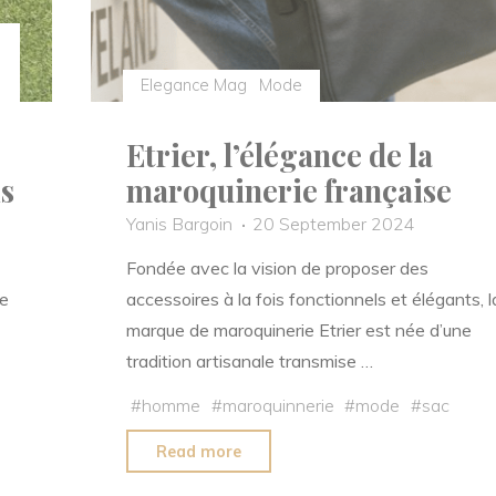
Elegance Mag
Mode
Etrier, l’élégance de la
is
maroquinerie française
Yanis Bargoin
20 September 2024
Fondée avec la vision de proposer des
le
accessoires à la fois fonctionnels et élégants, l
marque de maroquinerie Etrier est née d’une
tradition artisanale transmise …
#
homme
#
maroquinnerie
#
mode
#
sac
"Etrier,
Read more
l’élégance