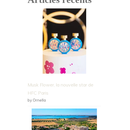
Musk Flower, la nouvelle star de
HFC Paris
by Ornella