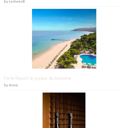
by LecturesB
Forte Resort, le joyaux du tourisme
by Anna