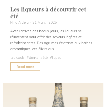
Les liqueurs à découvrir cet
été
Nina Aldeia
31 March 2025
Avec l’arrivée des beaux jours, les liqueurs se
réinventent pour offrir des saveurs légères et
rafraîchissantes. Des agrumes éclatants aux herbes
aromatiques, ces élixirs aux …
#
alcools
#
drinks
#
été
#
liqueur
"Les
Read more
liqueurs
à
découvrir
cet
été "