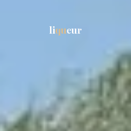
l
i
q
u
e
u
r