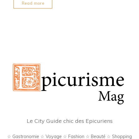
"Melifera
Read more
dévoile
Élégia,
une
liqueur
unique
à
la
fleur
d’immortelle"
Le City Guide chic des Epicuriens
☆ Gastronomie ☆ Voyage ☆ Fashion ☆ Beauté ☆ Shopping