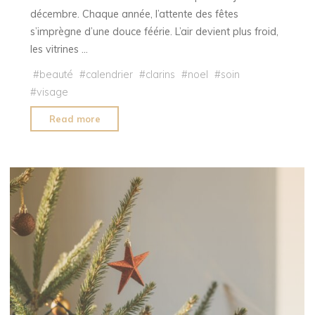
décembre. Chaque année, l’attente des fêtes
s’imprègne d’une douce féérie. L’air devient plus froid,
les vitrines …
#
beauté
#
calendrier
#
clarins
#
noel
#
soin
#
visage
"Clarins
Read more
:
la
magie
du
compte
à
rebours
beauté"