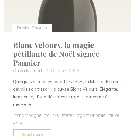
Drinks
Saveurs
Blanc Velours, la magie
pétillante de Noël signée
Pannier
Ouiza Mamart
9 October 2025
Quelques semaines avant les fêtes, la Maison Pannier
dévoile son trésor : la cuvée Blanc Velours. Élégante,
lumineuse, d’une délicatesse rare, elle incarne à
merveille …
#
champagne
#
drinks
#
fetes
#
gastronomie
#
luxe
#
noel
"Blanc
Read more