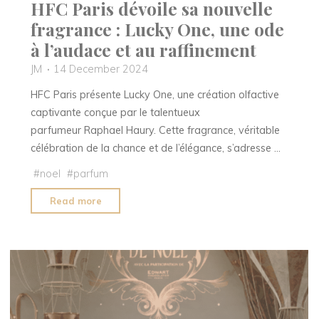
HFC Paris dévoile sa nouvelle
fragrance : Lucky One, une ode
à l’audace et au raffinement
JM
14 December 2024
HFC Paris présente Lucky One, une création olfactive
captivante conçue par le talentueux
parfumeur Raphael Haury. Cette fragrance, véritable
célébration de la chance et de l’élégance, s’adresse …
#
noel
#
parfum
"HFC
Read more
Paris
dévoile
sa
nouvelle
fragrance
: