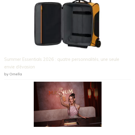
Summer Essentials 2026 : quatre personnalités, une seule
envie d’évasion
by Ornella