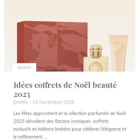
:
Une
alliance
d’élégance
pour
les
fêtes"
Beauté
Idées coffrets de Noël beauté
2025
Emelle
16 November 2025
Les fêtes approchent et la sélection parfumée de Noël
2025 dévoilent des flacons iconiques, coffrets
exclusifs et éditions limitées pour célébrer l’élégance et
le raffinement. …