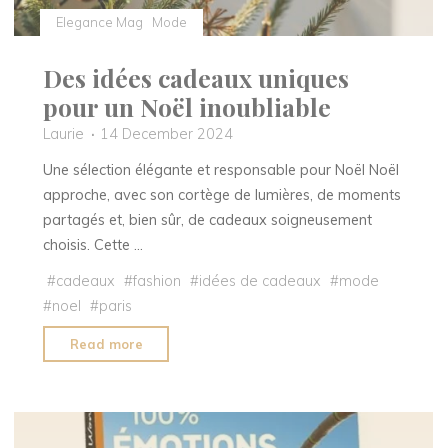
Elegance Mag
Mode
Des idées cadeaux uniques
pour un Noël inoubliable
Laurie
14 December 2024
Une sélection élégante et responsable pour Noël Noël
approche, avec son cortège de lumières, de moments
partagés et, bien sûr, de cadeaux soigneusement
choisis. Cette …
#
cadeaux
#
fashion
#
idées de cadeaux
#
mode
#
noel
#
paris
"Des
Read more
idées
cadeaux
uniques
pour