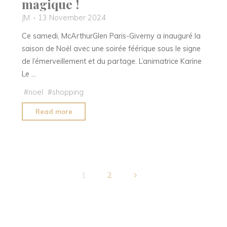
magique !
JM
13 November 2024
Ce samedi, McArthurGlen Paris-Giverny a inauguré la
saison de Noël avec une soirée féérique sous le signe
de l’émerveillement et du partage. L’animatrice Karine
Le …
#
noel
#
shopping
"Les
Read more
grandes
illuminations
de
Noël
de
1
2
McArthurGlen
Posts
Paris-
Giverny
pagination
lors