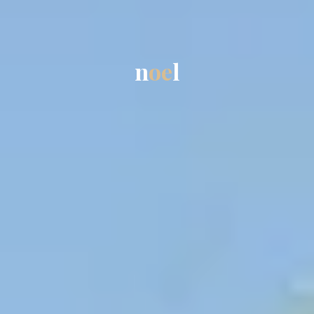
n
o
e
l