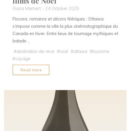
films de Noël
Ouiza Mamart
24 October 2025
Flocons, romance et décors féériques : Ottawa
s’impose comme la ville la plus cinématographique du
Canada en hiver. Entre lieux de tournage mythiques et
balade …
#
destination de reve
#
noel
#
ottawa
#
tourisme
#
voyage
"Ottawa,
Read more
capitale
secrète
des
films
de
Noël"