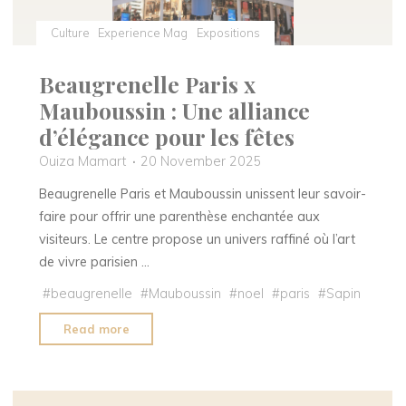
Culture
Experience Mag
Expositions
Beaugrenelle Paris x
Mauboussin : Une alliance
d’élégance pour les fêtes
Ouiza Mamart
20 November 2025
Beaugrenelle Paris et Mauboussin unissent leur savoir-
faire pour offrir une parenthèse enchantée aux
visiteurs. Le centre propose un univers raffiné où l’art
de vivre parisien …
#
beaugrenelle
#
Mauboussin
#
noel
#
paris
#
Sapin
"Beaugrenelle
Read more
Paris
x
Mauboussin