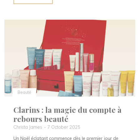
Velours,
la
magie
pétillante
de
Noël
signée
Pannier"
Beauté
Clarins : la magie du compte à
rebours beauté
Christa James
7 October 2025
Un Noël éclatant commence dès le premier jour de