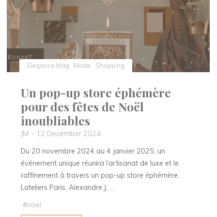
Lucky
One,
une
ode
à
l’audace
Elegance Mag
Mode
Shopping
et
au
Un pop-up store éphémère
raffinement"
pour des fêtes de Noël
inoubliables
JM
12 December 2024
Du 20 novembre 2024 au 4 janvier 2025, un
événement unique réunira l’artisanat de luxe et le
raffinement à travers un pop-up store éphémère.
Lateliers Paris, Alexandre.J, …
#
noel