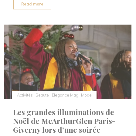
"Un
Read more
pop-
up
store
éphémère
pour
des
fêtes
de
Noël
inoubliables"
Activités
Beauté
Elegance Mag
Mode
Les grandes illuminations de
Noël de McArthurGlen Paris-
Giverny lors d’une soirée