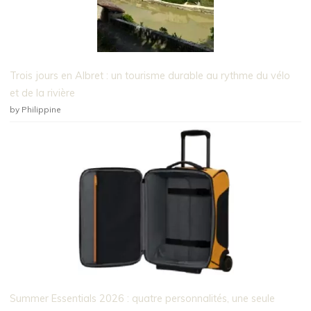
Trois jours en Albret : un tourisme durable au rythme du vélo
et de la rivière
by Philippine
Summer Essentials 2026 : quatre personnalités, une seule