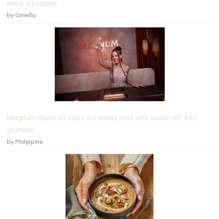
envie d’évasion
by Ornella
Magnum réunit les stars à Cannes pour une soirée VIP très
glamour
by Philippine