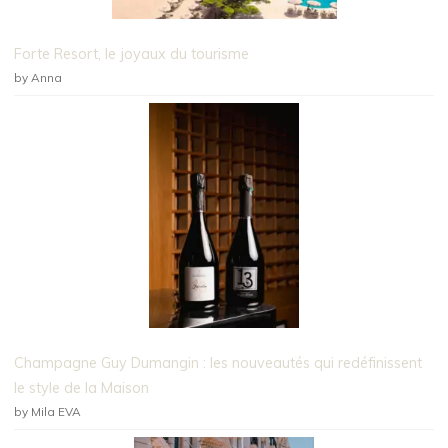
Forte Resort, le joyaux du tourisme
by Anna
Champagne Guy Dumangin : les nouveautés qui redéfinissent
le style de la Maison
by Mila EVA