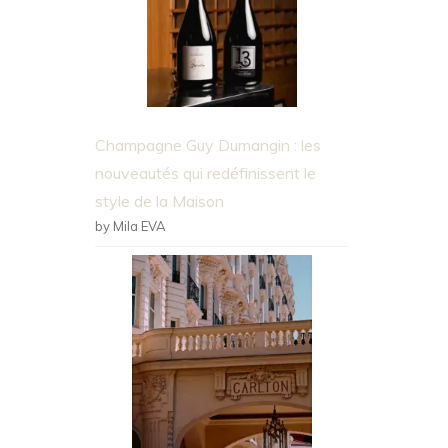
Champagne Guy Dumangin : les
nouveautés qui redéfinissent le
style de la Maison
by Mila EVA