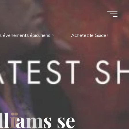
s évènements épicuriens
Achetez le Guide !
l
l
i
a
m
s
s
e