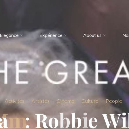
Elegance
Expérience
About us
No
Activités
Artistes
Cinema
Culture
People
a
n
:
R
o
b
b
i
e
W
i