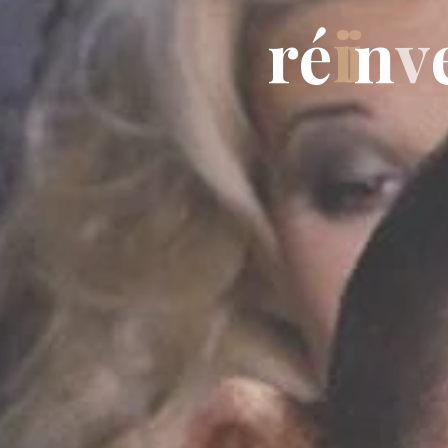
r
é
i
n
v