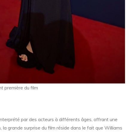
t première du film
nterprété par des acteurs à différents âges, offrant une
 la grande surprise du film réside dans le fait que Williams