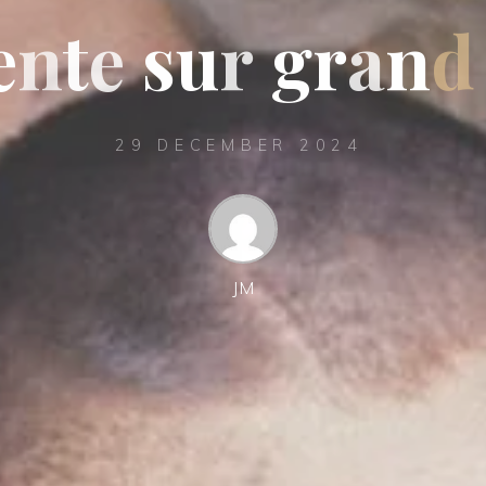
e
n
t
e
s
u
r
g
r
a
n
d
29 DECEMBER 2024
JM