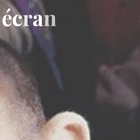
é
c
r
a
n