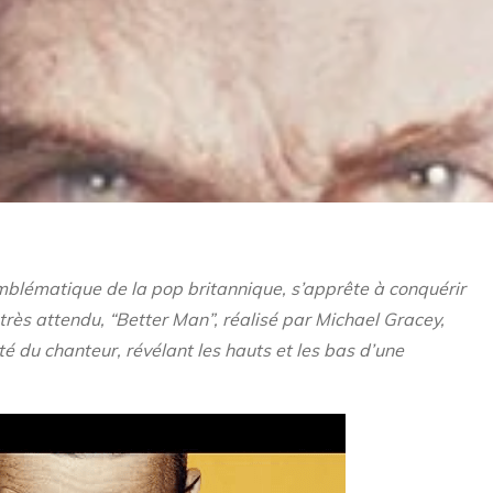
mblématique de la pop britannique, s’apprête à conquérir
 très attendu, “Better Man”, réalisé par Michael Gracey,
té du chanteur, révélant les hauts et les bas d’une