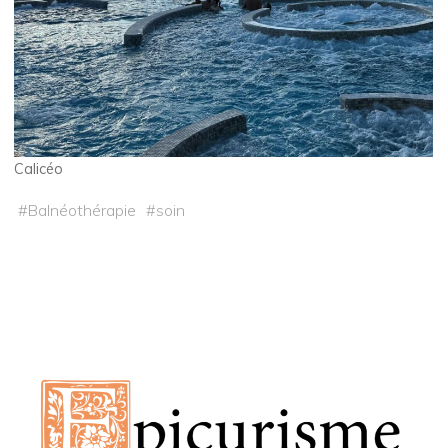
Calicéo
#
Balnéothérapie
#
soin