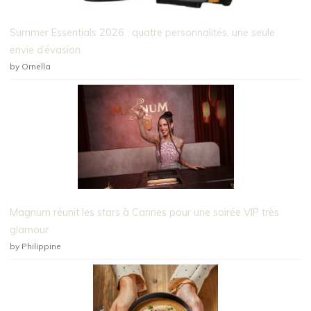
Summer Essentials 2026 : quatre personnalités, une seule
envie d’évasion
by Ornella
Magnum réunit les stars à Cannes pour une soirée VIP très
glamour
by Philippine