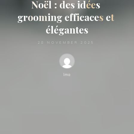
N
o
ë
l
:
d
e
s
i
d
é
e
s
g
r
o
o
m
i
n
g
e
f
f
i
c
a
c
e
s
e
t
é
l
é
g
a
n
t
e
s
28 NOVEMBER 2025
Ima