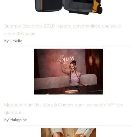
Summer Essentials 2026 : quatre personnalités, une seule
envie d’évasion
by Ornella
Magnum réunit les stars à Cannes pour une soirée VIP très
glamour
by Philippine