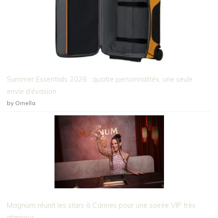
Summer Essentials 2026 : quatre personnalités, une seule
envie d’évasion
by Ornella
Magnum réunit les stars à Cannes pour une soirée VIP très
glamour