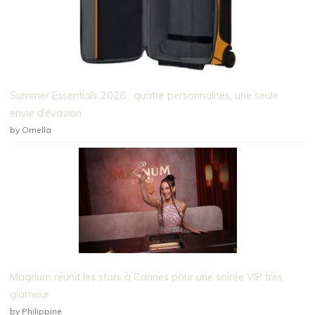
Summer Essentials 2026 : quatre personnalités, une seule
envie d’évasion
by Ornella
Magnum réunit les stars à Cannes pour une soirée VIP très
glamour
by Philippine