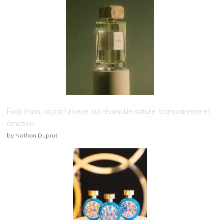
Folia Paris, la parfumerie qui réconcilie nature, transparence et
émotion
by Nathan Duprat