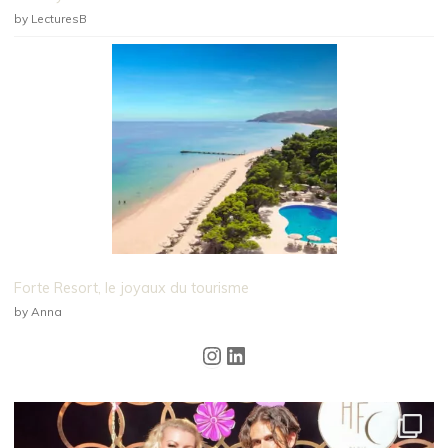
by LecturesB
Forte Resort, le joyaux du tourisme
by Anna
Instagram
LinkedIn