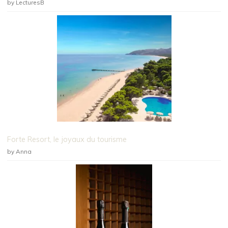
by LecturesB
Forte Resort, le joyaux du tourisme
by Anna