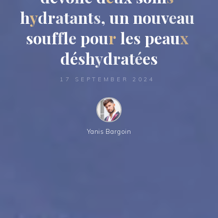
h
y
d
r
a
t
a
n
t
s
,
u
n
n
o
u
v
e
a
u
s
o
u
f
f
l
e
p
o
u
r
l
e
s
p
e
a
u
x
d
é
s
h
y
d
r
a
t
é
e
s
17 SEPTEMBER 2024
Yanis Bargoin