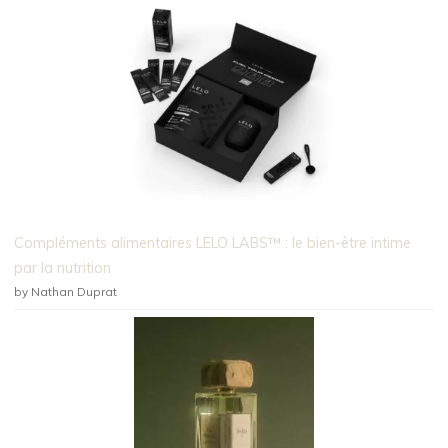
Compléments alimentaires LELO LABS™ : le bien-être intime
par la nutrition
by Nathan Duprat