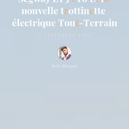
n
o
u
v
e
l
l
e
t
r
o
t
t
i
n
e
t
t
e
é
l
e
c
t
r
i
q
u
e
T
o
u
t
-
T
e
r
r
a
i
n
17 SEPTEMBER 2024
Yanis Bargoin