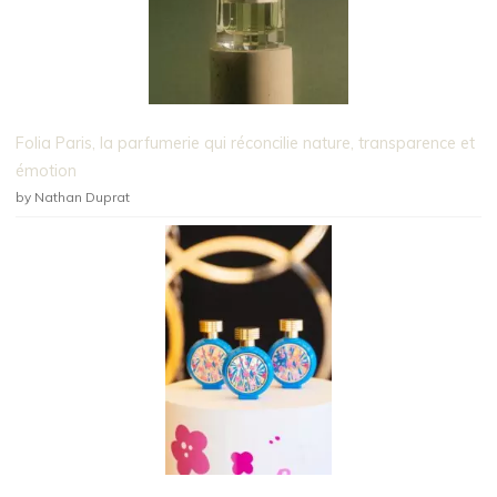
Folia Paris, la parfumerie qui réconcilie nature, transparence et
émotion
by Nathan Duprat