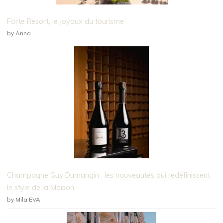
Forte Resort, le joyaux du tourisme
by Anna
Champagne Guy Dumangin : les nouveautés qui redéfinissent
le style de la Maison
by Mila EVA