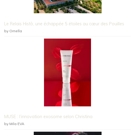
Le Relais Histò, une échappée 5 étoiles au cœur des Pouilles
by Ornella
MUSE : l’innovation exosome selon Christina
by Mila EVA