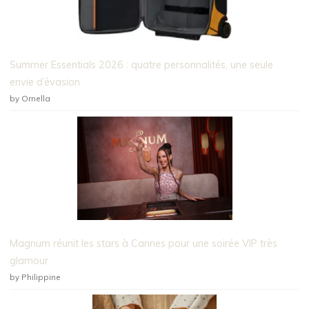
Summer Essentials 2026 : quatre personnalités, une seule
envie d’évasion
by Ornella
Magnum réunit les stars à Cannes pour une soirée VIP très
glamour
by Philippine