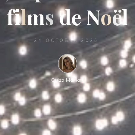
f
i
l
m
s
d
e
N
o
ë
l
24 OCTOBER 2025
Ouiza Mamart