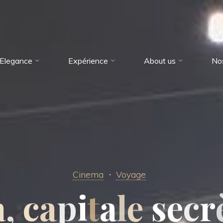
Elegance
Expérience
About us
No
Cinema
Voyage
a
,
c
a
p
i
t
a
l
e
s
e
c
r