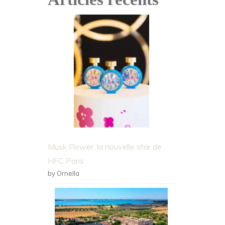
Musk Flower, la nouvelle star de
HFC Paris
by Ornella