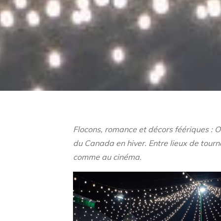
Flocons, romance et décors féériques : 
du Canada en hiver. Entre lieux de tourn
comme au cinéma.