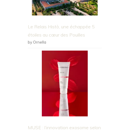
Le Relais Histò, une échappée 5
étoiles au cœur des Pouilles
by Ornella
MUSE : l’innovation exosome selon