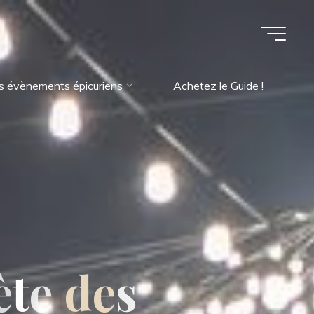
s évènements épicuriens
Achetez le Guide !
è
t
e
d
e
s