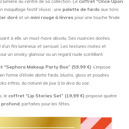
a lumière au centre de sa collection. Le
coffret “Once Upon
un maquillage festif réussi : une
palette de fards
aux tons
ter doré
et un
mini rouge à lèvres
pour une touche finale
quant à elle, un must-have absolu. Ses nuances dorées,
 d’un fini lumineux et sensuel. Les textures mates et
our un smoky glamour ou un regard nude scintillant.
et “Sephora Makeup Party Box” (59,99 €)
s’impose
 forme d’étoile abrite fards, blushs, gloss et poudres
 infinis, du naturel de jour à la diva du soir.
s, le
coffret “Lip Stories Set” (19,99 €)
propose quatre
e profond
, parfaites pour les fêtes.