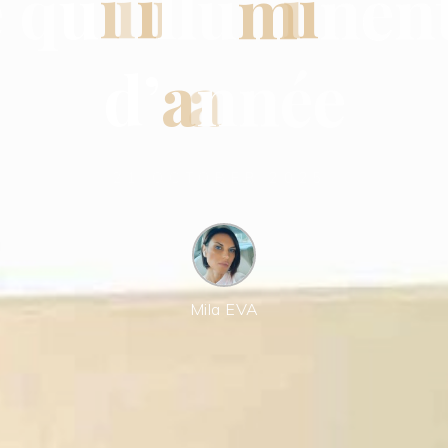
é
q
u
i
i
l
l
u
m
i
n
e
n
d
’
a
n
n
é
e
21 OCTOBER 2025
Mila EVA