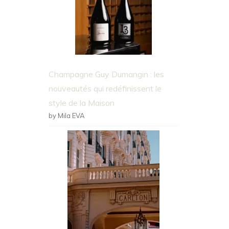
Champagne Guy Dumangin : les
nouveautés qui redéfinissent le
style de la Maison
by Mila EVA