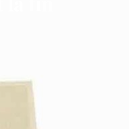
t
l
a
f
i
n