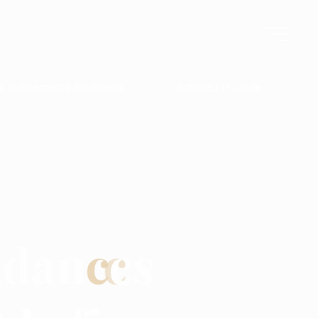
s évènements épicuriens
Achetez le Guide !
n
d
a
n
c
e
s