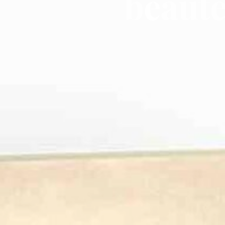
b
e
a
u
t