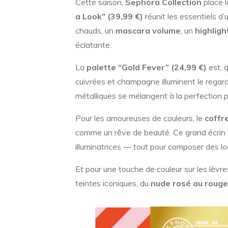
Cette saison,
Sephora Collection
place l
a Look” (39,99 €)
réunit les essentiels d’
chauds, un
mascara volume
, un
highligh
éclatante.
La
palette “Gold Fever” (24,99 €)
est, 
cuivrées et champagne illuminent le regard
métalliques se mélangent à la perfection p
Pour les amoureuses de couleurs, le
coffr
comme un rêve de beauté. Ce grand écrin en
illuminatrices — tout pour composer des looks
Et pour une touche de couleur sur les lèvre
teintes iconiques, du
nude rosé au roug