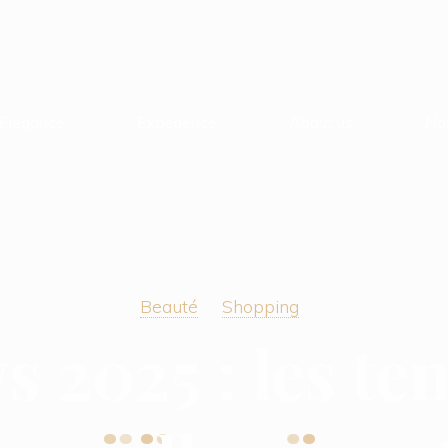
Elegance
Expérience
About us
No
Beauté
Shopping
y
s
2
0
2
5
:
l
e
s
t
e