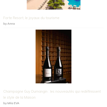
Forte Resort, le joyaux du tourisme
by Anna
Champagne Guy Dumangin : les nouveautés qui redéfinissent
le style de la Maison
by Mila EVA