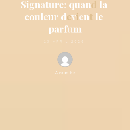
S
i
g
n
a
t
u
r
e
:
q
u
a
n
d
l
a
c
o
u
l
e
u
r
d
e
v
i
e
n
t
l
e
p
a
r
f
u
m
13 APRIL 2026
Alexandre